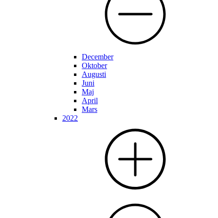
December
Oktober
Augusti
Juni
Maj
April
Mars
2022