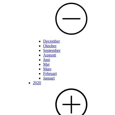
December
Oktober
September
Augusti
Juni
Maj
Mars
Februari
Januari
2020