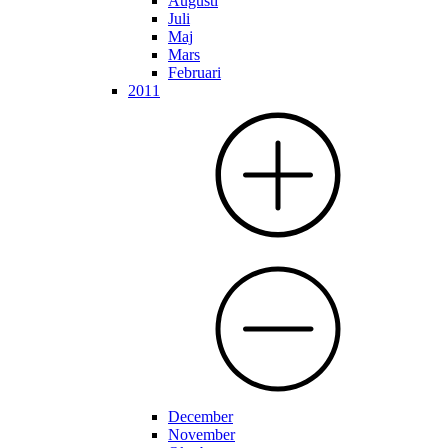
Augusti
Juli
Maj
Mars
Februari
2011
December
November