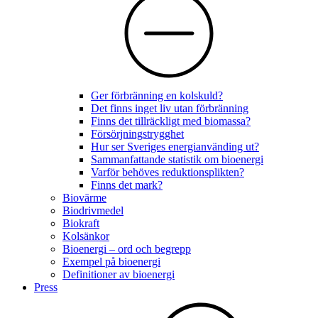
Ger förbränning en kolskuld?
Det finns inget liv utan förbränning
Finns det tillräckligt med biomassa?
Försörjningstrygghet
Hur ser Sveriges energianvänding ut?
Sammanfattande statistik om bioenergi
Varför behöves reduktionsplikten?
Finns det mark?
Biovärme
Biodrivmedel
Biokraft
Kolsänkor
Bioenergi – ord och begrepp
Exempel på bioenergi
Definitioner av bioenergi
Press