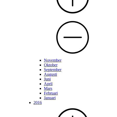
November
Oktober
September
Augusti
Juni
April
Mars
Februari
Januari
2016