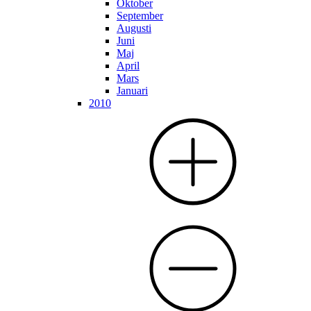
Oktober
September
Augusti
Juni
Maj
April
Mars
Januari
2010