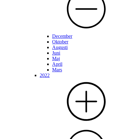
December
Oktober
Augusti
Juni
Maj
April
Mars
2022