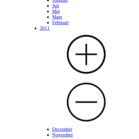
Augusti
Juli
Maj
Mars
Februari
2011
December
November