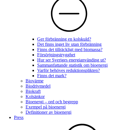
Ger förbränning en kolskuld?
Det finns inget liv utan förbränning
Finns det tillräckligt med biomassa?
Försörjningstrygghet
Hur ser Sveriges energianvänding ut?
Sammanfattande statistik om bioenergi
Varför behöves reduktionsplikten?
Finns det mark?
Biovärme
Biodrivmedel
Biokraft
Kolsänkor
Bioenergi – ord och begrepp
Exempel på bioenergi
Definitioner av bioenergi
Press