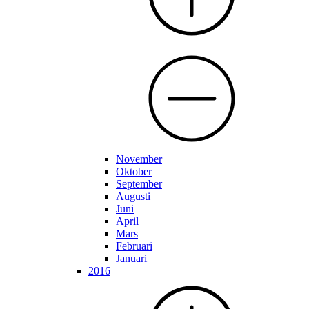
November
Oktober
September
Augusti
Juni
April
Mars
Februari
Januari
2016