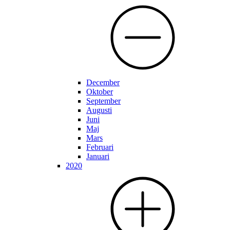
December
Oktober
September
Augusti
Juni
Maj
Mars
Februari
Januari
2020