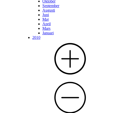
Oktober
September
Augusti
Juni
Maj
April
Mars
Januari
2010