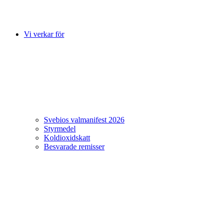
Vi verkar för
Svebios valmanifest 2026
Styrmedel
Koldioxidskatt
Besvarade remisser