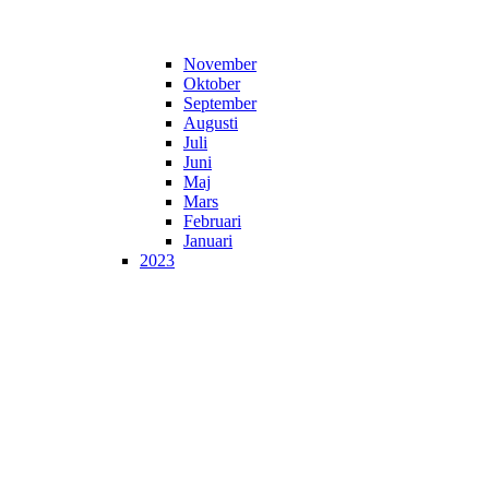
November
Oktober
September
Augusti
Juli
Juni
Maj
Mars
Februari
Januari
2023