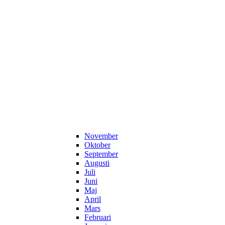
November
Oktober
September
Augusti
Juli
Juni
Maj
April
Mars
Februari