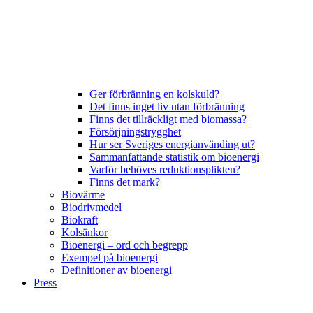
Ger förbränning en kolskuld?
Det finns inget liv utan förbränning
Finns det tillräckligt med biomassa?
Försörjningstrygghet
Hur ser Sveriges energianvänding ut?
Sammanfattande statistik om bioenergi
Varför behöves reduktionsplikten?
Finns det mark?
Biovärme
Biodrivmedel
Biokraft
Kolsänkor
Bioenergi – ord och begrepp
Exempel på bioenergi
Definitioner av bioenergi
Press