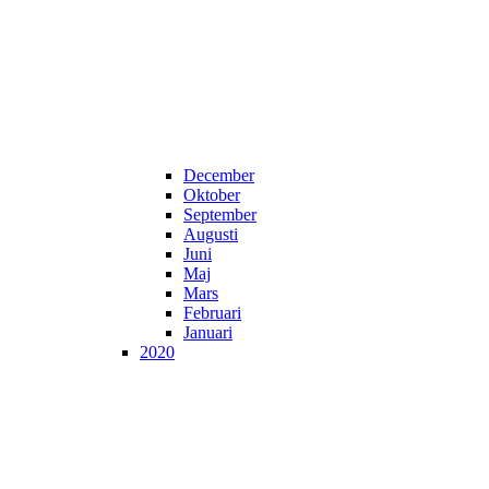
December
Oktober
September
Augusti
Juni
Maj
Mars
Februari
Januari
2020