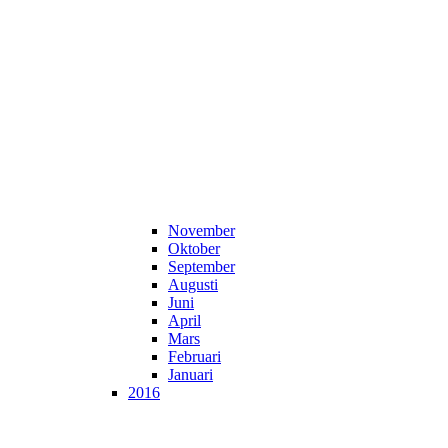
November
Oktober
September
Augusti
Juni
April
Mars
Februari
Januari
2016