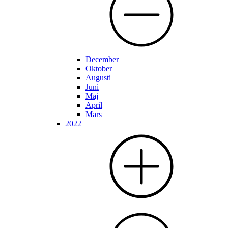
December
Oktober
Augusti
Juni
Maj
April
Mars
2022