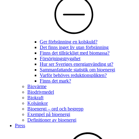
Ger förbränning en kolskuld?
Det finns inget liv utan förbränning
Finns det tillräckligt med biomassa?
Försörjningstrygghet
Hur ser Sveriges energianvänding ut?
Sammanfattande statistik om bioenergi
Varför behöves reduktionsplikten?
Finns det mark?
Biovärme
Biodrivmedel
Biokraft
Kolsänkor
Bioenergi – ord och begrepp
Exempel på bioenergi
Definitioner av bioenergi
Press