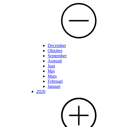
December
Oktober
September
Augusti
Juni
Maj
Mars
Februari
Januari
2020