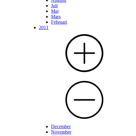
Augusti
Juli
Maj
Mars
Februari
2011
December
November