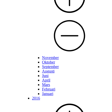
November
Oktober
September
Augusti
Juni
April
Mars
Februari
Januari
2016