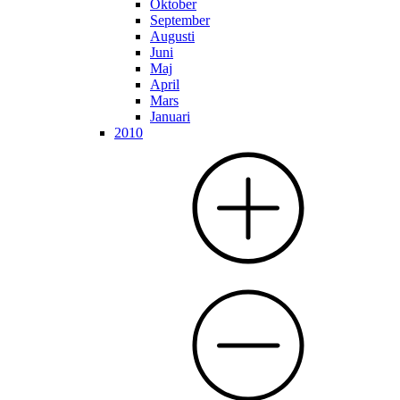
Oktober
September
Augusti
Juni
Maj
April
Mars
Januari
2010