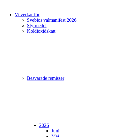
Vi verkar för
Svebios valmanifest 2026
Styrmedel
Koldioxidskatt
Besvarade remisser
2026
Juni
Maj