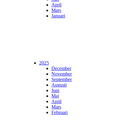
April
Mars
Januari
2025
December
November
September
Augusti
Juni
Maj
April
Mars
Februari