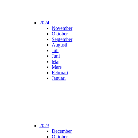
2024
November
Oktober
September
Augusti
Juli
Juni
Maj
Mars
Februari
Januari
2023
December
Oktober