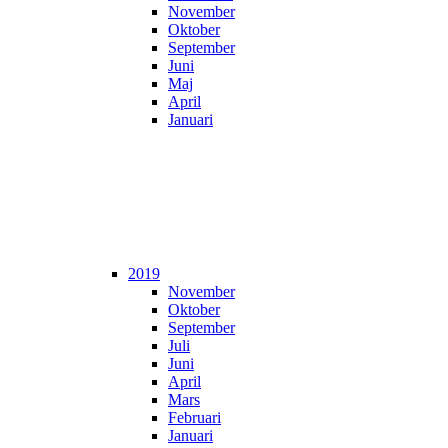
November
Oktober
September
Juni
Maj
April
Januari
2019
November
Oktober
September
Juli
Juni
April
Mars
Februari
Januari