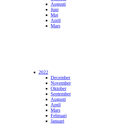
Augusti
Juni
Maj
April
Mars
2022
December
November
Oktober
September
Augusti
April
Mars
Februari
Januari