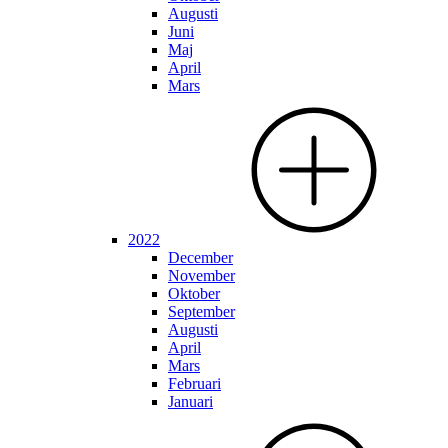
Augusti
Juni
Maj
April
Mars
2022
December
November
Oktober
September
Augusti
April
Mars
Februari
Januari