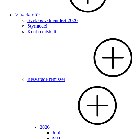
Vi verkar för
Svebios valmanifest 2026
Styrmedel
Koldioxidskatt
Besvarade remisser
2026
Juni
Maj