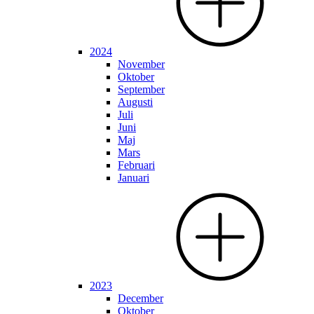
2024
November
Oktober
September
Augusti
Juli
Juni
Maj
Mars
Februari
Januari
2023
December
Oktober