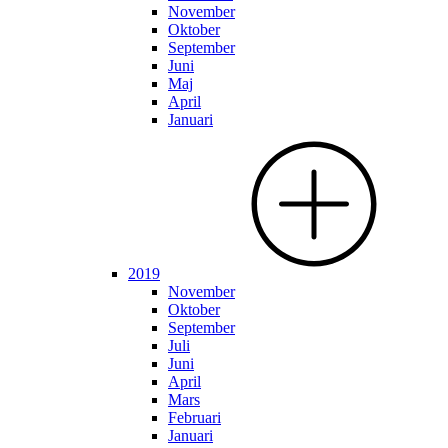
November
Oktober
September
Juni
Maj
April
Januari
2019
November
Oktober
September
Juli
Juni
April
Mars
Februari
Januari