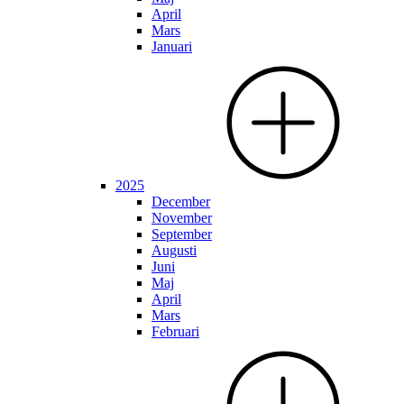
April
Mars
Januari
2025
December
November
September
Augusti
Juni
Maj
April
Mars
Februari