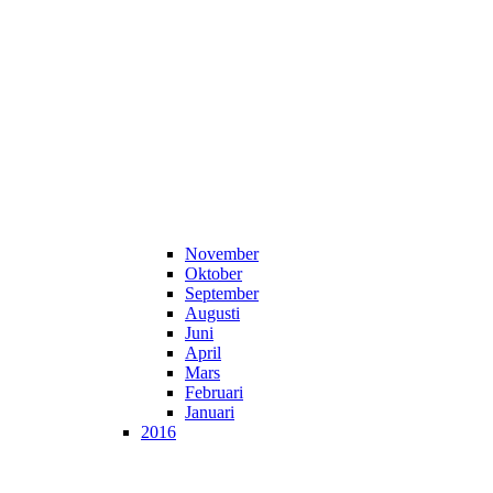
November
Oktober
September
Augusti
Juni
April
Mars
Februari
Januari
2016