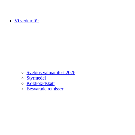
Vi verkar för
Svebios valmanifest 2026
Styrmedel
Koldioxidskatt
Besvarade remisser