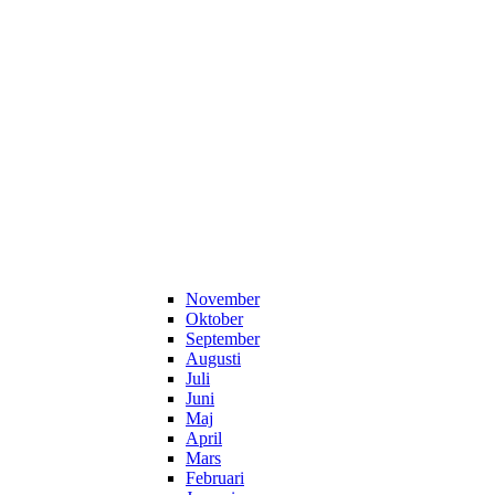
November
Oktober
September
Augusti
Juli
Juni
Maj
April
Mars
Februari