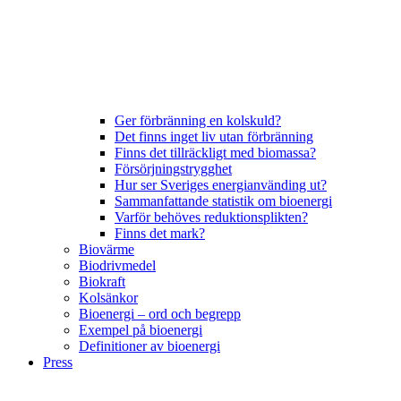
Ger förbränning en kolskuld?
Det finns inget liv utan förbränning
Finns det tillräckligt med biomassa?
Försörjningstrygghet
Hur ser Sveriges energianvänding ut?
Sammanfattande statistik om bioenergi
Varför behöves reduktionsplikten?
Finns det mark?
Biovärme
Biodrivmedel
Biokraft
Kolsänkor
Bioenergi – ord och begrepp
Exempel på bioenergi
Definitioner av bioenergi
Press