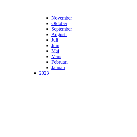
November
Oktober
September
Augusti
Juli
Juni
Maj
Mars
Februari
Januari
2023