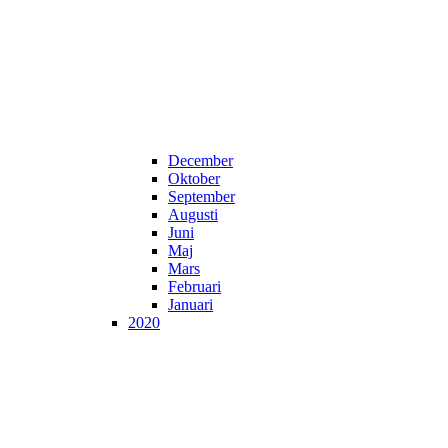
December
Oktober
September
Augusti
Juni
Maj
Mars
Februari
Januari
2020