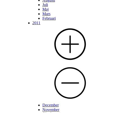
Augusti
Juli
Maj
Mars
Februari
2011
December
November