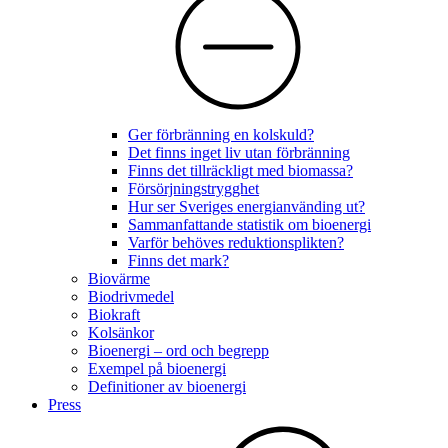
Ger förbränning en kolskuld?
Det finns inget liv utan förbränning
Finns det tillräckligt med biomassa?
Försörjningstrygghet
Hur ser Sveriges energianvänding ut?
Sammanfattande statistik om bioenergi
Varför behöves reduktionsplikten?
Finns det mark?
Biovärme
Biodrivmedel
Biokraft
Kolsänkor
Bioenergi – ord och begrepp
Exempel på bioenergi
Definitioner av bioenergi
Press