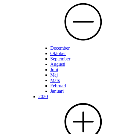
December
Oktober
September
Augusti
Juni
Maj
Mars
Februari
Januari
2020