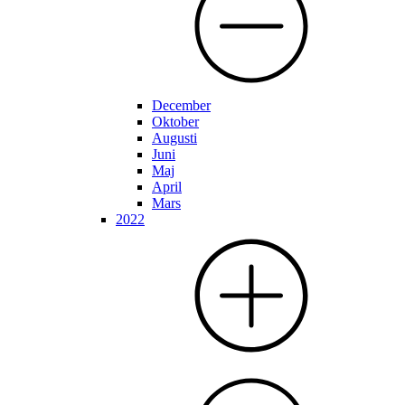
December
Oktober
Augusti
Juni
Maj
April
Mars
2022