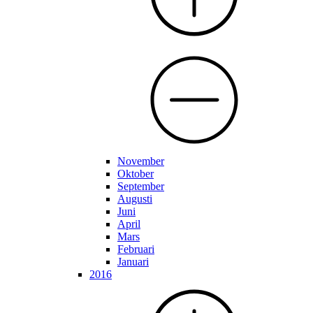
November
Oktober
September
Augusti
Juni
April
Mars
Februari
Januari
2016