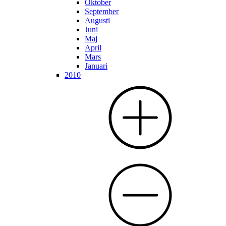
Oktober
September
Augusti
Juni
Maj
April
Mars
Januari
2010