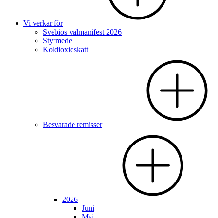
Vi verkar för
Svebios valmanifest 2026
Styrmedel
Koldioxidskatt
Besvarade remisser
2026
Juni
Maj