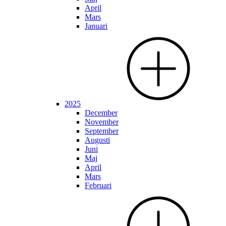
April
Mars
Januari
2025
December
November
September
Augusti
Juni
Maj
April
Mars
Februari