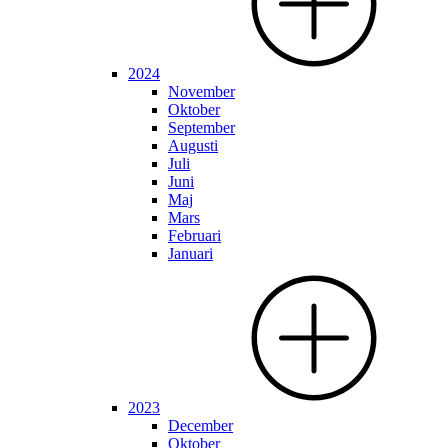
2024
November
Oktober
September
Augusti
Juli
Juni
Maj
Mars
Februari
Januari
2023
December
Oktober