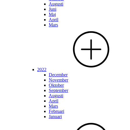
Augusti
Juni
Maj
April
Mars
2022
December
November
Oktober
September
Augusti
April
Mars
Februari
Januari