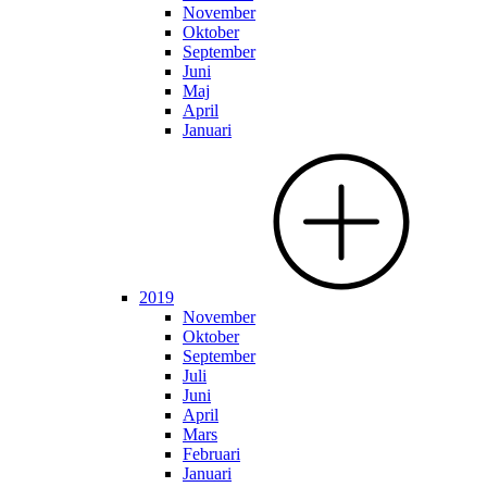
November
Oktober
September
Juni
Maj
April
Januari
2019
November
Oktober
September
Juli
Juni
April
Mars
Februari
Januari