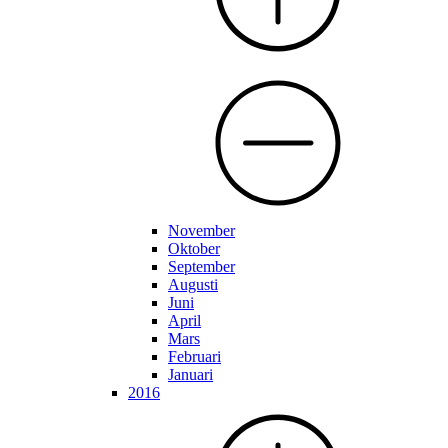
November
Oktober
September
Augusti
Juni
April
Mars
Februari
Januari
2016