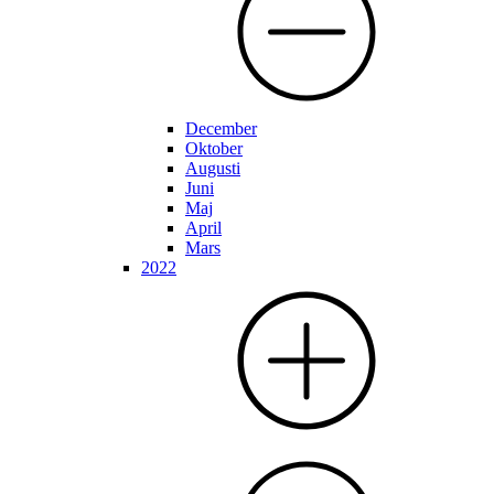
December
Oktober
Augusti
Juni
Maj
April
Mars
2022