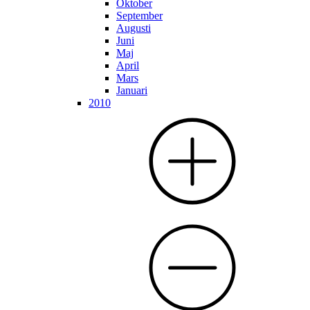
Oktober
September
Augusti
Juni
Maj
April
Mars
Januari
2010