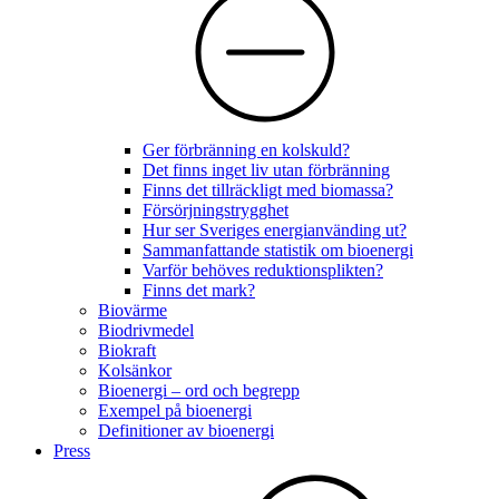
Ger förbränning en kolskuld?
Det finns inget liv utan förbränning
Finns det tillräckligt med biomassa?
Försörjningstrygghet
Hur ser Sveriges energianvänding ut?
Sammanfattande statistik om bioenergi
Varför behöves reduktionsplikten?
Finns det mark?
Biovärme
Biodrivmedel
Biokraft
Kolsänkor
Bioenergi – ord och begrepp
Exempel på bioenergi
Definitioner av bioenergi
Press