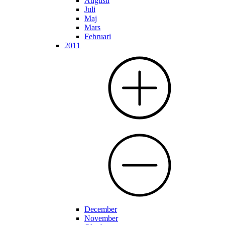
Augusti
Juli
Maj
Mars
Februari
2011
December
November