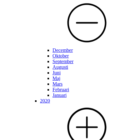
December
Oktober
September
Augusti
Juni
Maj
Mars
Februari
Januari
2020