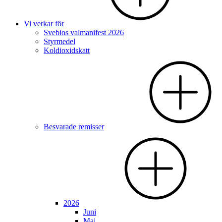
Vi verkar för
Svebios valmanifest 2026
Styrmedel
Koldioxidskatt
Besvarade remisser
2026
Juni
Maj