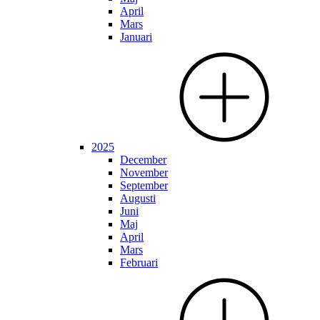
April
Mars
Januari
2025
December
November
September
Augusti
Juni
Maj
April
Mars
Februari