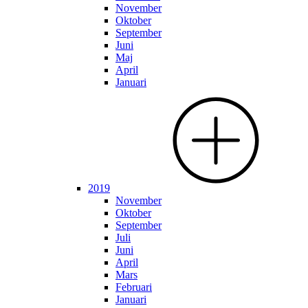
November
Oktober
September
Juni
Maj
April
Januari
2019
November
Oktober
September
Juli
Juni
April
Mars
Februari
Januari