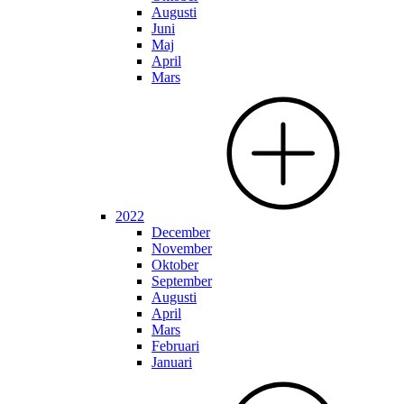
Augusti
Juni
Maj
April
Mars
2022
December
November
Oktober
September
Augusti
April
Mars
Februari
Januari