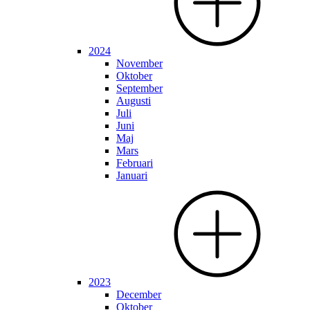
2024
November
Oktober
September
Augusti
Juli
Juni
Maj
Mars
Februari
Januari
2023
December
Oktober