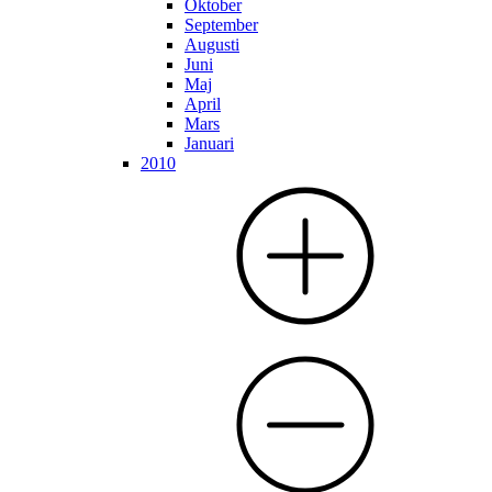
Oktober
September
Augusti
Juni
Maj
April
Mars
Januari
2010