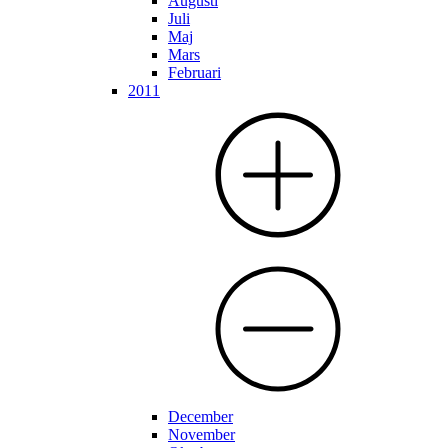
Augusti
Juli
Maj
Mars
Februari
2011
December
November