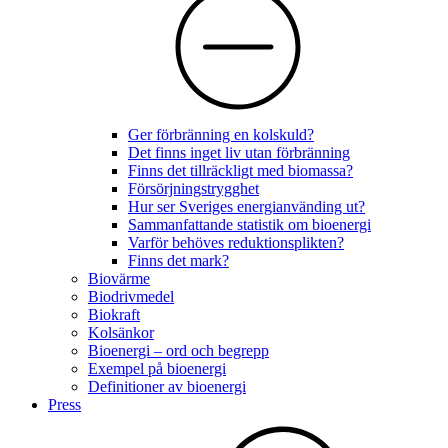
Ger förbränning en kolskuld?
Det finns inget liv utan förbränning
Finns det tillräckligt med biomassa?
Försörjningstrygghet
Hur ser Sveriges energianvänding ut?
Sammanfattande statistik om bioenergi
Varför behöves reduktionsplikten?
Finns det mark?
Biovärme
Biodrivmedel
Biokraft
Kolsänkor
Bioenergi – ord och begrepp
Exempel på bioenergi
Definitioner av bioenergi
Press