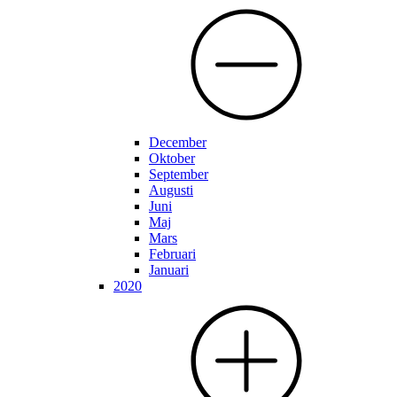
December
Oktober
September
Augusti
Juni
Maj
Mars
Februari
Januari
2020