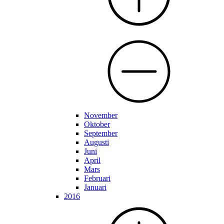
November
Oktober
September
Augusti
Juni
April
Mars
Februari
Januari
2016