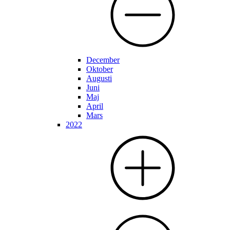
December
Oktober
Augusti
Juni
Maj
April
Mars
2022