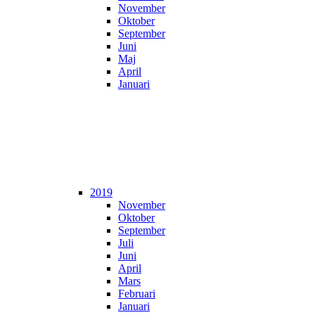
November
Oktober
September
Juni
Maj
April
Januari
2019
November
Oktober
September
Juli
Juni
April
Mars
Februari
Januari