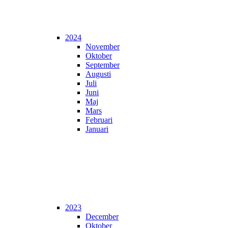
2024
November
Oktober
September
Augusti
Juli
Juni
Maj
Mars
Februari
Januari
2023
December
Oktober