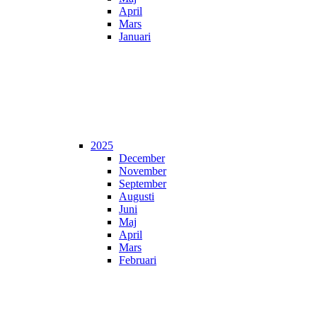
April
Mars
Januari
2025
December
November
September
Augusti
Juni
Maj
April
Mars
Februari