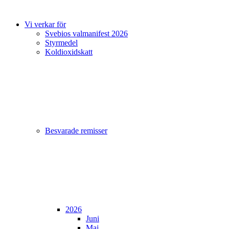
Vi verkar för
Svebios valmanifest 2026
Styrmedel
Koldioxidskatt
Besvarade remisser
2026
Juni
Maj