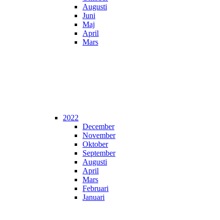
Augusti
Juni
Maj
April
Mars
2022
December
November
Oktober
September
Augusti
April
Mars
Februari
Januari