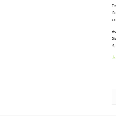
De
lå
sa
Av
Gu
Kj