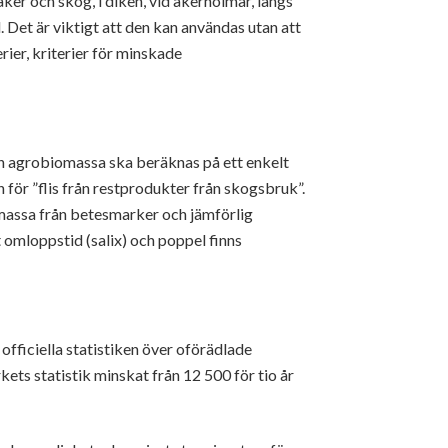
er och skog, i diken, vid åkerholmar, längs
 Det är viktigt att den kan användas utan att
ier, kriterier för minskade
n agrobiomassa ska beräknas på ett enkelt
 för ”flis från restprodukter från skogsbruk”.
massa från betesmarker och jämförlig
mloppstid (salix) och poppel finns
n officiella statistiken över oförädlade
ets statistik minskat från 12 500 för tio år