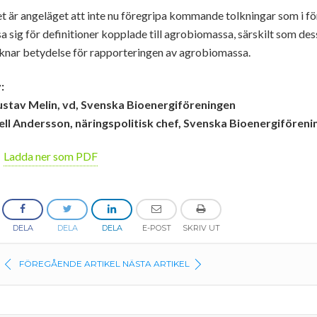
t är angeläget att inte nu föregripa kommande tolkningar som i 
sa sig för definitioner kopplade till agrobiomassa, särskilt som de
knar betydelse för rapporteringen av agrobiomassa.
:
stav Melin, vd, Svenska Bioenergiföreningen
ell Andersson, näringspolitisk chef, Svenska Bioenergifören
Ladda ner som PDF
DELA
DELA
DELA
E-POST
SKRIV UT
FÖREGÅENDE ARTIKEL
NÄSTA ARTIKEL