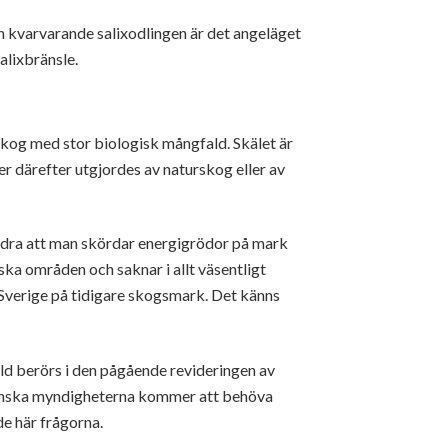
den kvarvarande salixodlingen är det angeläget
alixbränsle.
kog med stor biologisk mångfald. Skälet är
r därefter utgjordes av naturskog eller av
hindra att man skördar energigrödor på mark
ska områden och saknar i allt väsentligt
i Sverige på tidigare skogsmark. Det känns
ld berörs i den pågående revideringen av
svenska myndigheterna kommer att behöva
de här frågorna.