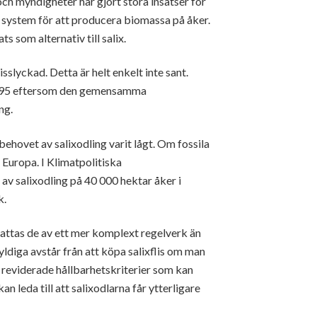
h myndigheter har gjort stora insatser för
 system för att producera biomassa på åker.
 som alternativ till salix.
slyckad. Detta är helt enkelt inte sant.
 1995 eftersom den gemensamma
ng.
ehovet av salixodling varit lågt. Om fossila
i Europa. I Klimatpolitiska
v salixodling på 40 000 hektar åker i
k.
ttas de av ett mer komplext regelverk än
ldiga avstår från att köpa salixflis om man
 reviderade hållbarhetskriterier som kan
 leda till att salixodlarna får ytterligare