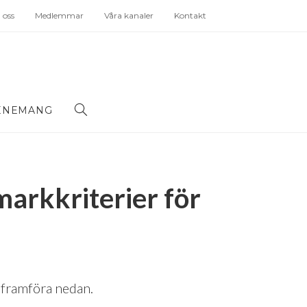
oss
Medlemmar
Våra kanaler
Kontakt
ENEMANG
markkriterier för
l framföra nedan.