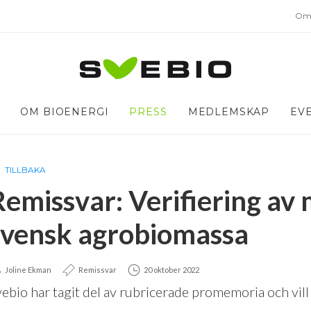
Om 
OM BIOENERGI
PRESS
MEDLEMSKAP
EV
TILLBAKA
Remissvar: Verifiering av 
svensk agrobiomassa
Joline Ekman
Remissvar
20 oktober 2022
ebio har tagit del av rubricerade promemoria och vil