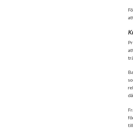
Fö
at
K
Pr
at
tr
Ba
so
re
dä
Fr
fö
ti