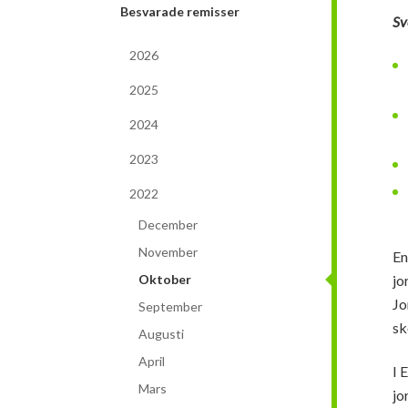
Besvarade remisser
Sv
2026
2025
2024
2023
2022
December
November
En
jo
Oktober
Jo
September
sk
Augusti
April
I 
Mars
jo