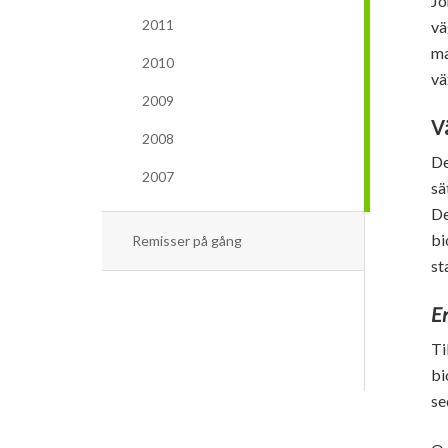
Jo
2011
vä
ma
2010
vä
2009
V
2008
De
2007
sä
De
bi
Remisser på gång
st
En
Ti
bi
se