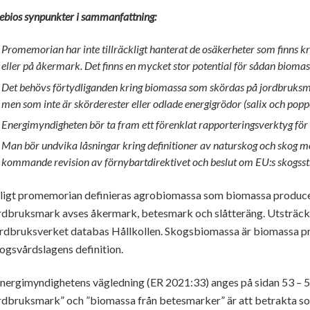
ebios synpunkter i sammanfattning:
Promemorian har inte tillräckligt hanterat de osäkerheter som finns
eller på åkermark. Det finns en mycket stor potential för sådan biomas
Det behövs förtydliganden kring biomassa som skördas på jordbruksma
men som inte är skörderester eller odlade energigrödor (salix och poppe
Energimyndigheten bör ta fram ett förenklat rapporteringsverktyg för 
Man bör undvika låsningar kring definitioner av naturskog och skog m
kommande revision av förnybartdirektivet och beslut om EU:s skogsst
ligt promemorian definieras agrobiomassa som biomassa produc
rdbruksmark avses åkermark, betesmark och slåtteräng. Utsträc
rdbruksverket databas Hållkollen. Skogsbiomassa är biomassa p
ogsvårdslagens definition.
Energimyndighetens vägledning (ER 2021:33) anges på sidan 53 – 54
rdbruksmark” och ”biomassa från betesmarker” är att betrakta s