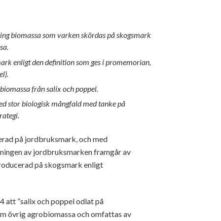
 kring biomassa som varken skördas på skogsmark
sa.
rk enligt den definition som ges i promemorian,
l).
biomassa från salix och poppel.
ed stor biologisk mångfald med tanke på
rategi.
erad på jordbruksmark, och med
kningen av jordbruksmarken framgår av
roducerad på skogsmark enligt
 att ”salix och poppel odlat på
om övrig agrobiomassa och omfattas av