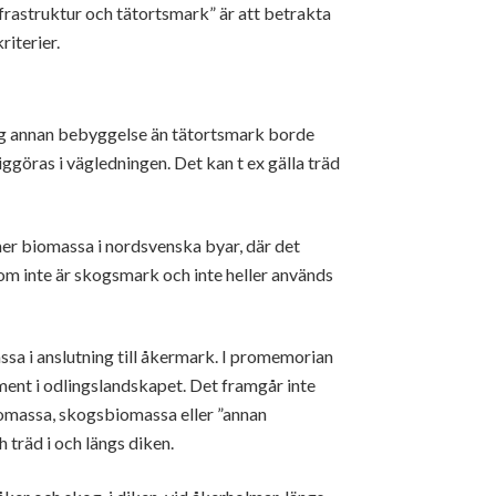
frastruktur och tätortsmark” är att betrakta
riterier.
g annan bebyggelse än tätortsmark borde
iggöras i vägledningen. Det kan t ex gälla träd
mer biomassa i nordsvenska byar, där det
om inte är skogsmark och inte heller används
 i anslutning till åkermark. I promemorian
ment i odlingslandskapet. Det framgår inte
omassa, skogsbiomassa eller ”annan
 träd i och längs diken.