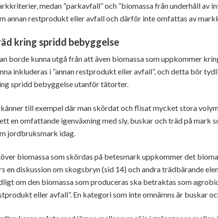
rkkriterier, medan ”parkavfall” och ”biomassa från underhåll av in
m annan restprodukt eller avfall och därför inte omfattas av markk
räd kring spridd bebyggelse
n borde kunna utgå från att även biomassa som uppkommer krin
nna inkluderas i ”annan restprodukt eller avfall”, och detta bör tydl
ing spridd bebyggelse utanför tätorter.
 känner till exempel där man skördat och flisat mycket stora voly
ett en omfattande igenväxning med sly, buskar och träd på mark s
m jordbruksmark idag.
över biomassa som skördas på betesmark uppkommer det biomassa
rs en diskussion om skogsbryn (sid 14) och andra trädbärande ele
dligt om den biomassa som produceras ska betraktas som agrobi
stprodukt eller avfall”. En kategori som inte omnämns är buskar och