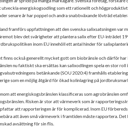
lingen är spridd på många markägare. Svenska företag, forskare oc
t utveckla energiskogsodling som ett rationellt och högproduktivt
der senare år har poppel och andra snabbväxande lövträd etablerats
land framförs uppfattningen att den svenska salixsatsningen var mis
remot blev det svårigheter att plantera salix efter EU-inträdet
rdbrukspolitiken inom EU innehöll ett antal hinder för salixplanteri
t finns också generellt mycket gott om biobränsle och därför har b
änslen nu faktiskt ska ersättas kan salixodlingen spela en stor roll 
gvalsutredningens betänkande (SOU 2020:4) framhålls etablering a
erige som en möjlig åtgärd för ökad kolinlagring på jordbruksmar
nom att energiskogsbränslen klassificeras som agrobränslen omfa
ogsbränslen. Risken är stor att värmeverk som är rapporteringssky
pfattar att rapporteringen är för komplicerad. Inom EU förbereds
nebära att även små värmeverk i framtiden måste rapportera. Det kan
nskad avsättning för sin flis.