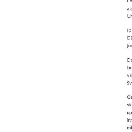
Od
at
Un
Ib
Dä
jo
De
br
vä
Sv
Ge
sk
up
in
mi