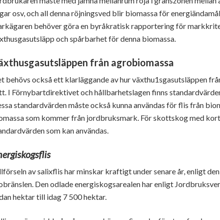
rdbrukaren måste med jämna mellanrum röja i gränszonen mellan åk
gar osv, och all denna röjningsved blir biomassa för energiändamål.
rkägaren behöver göra en byråkratisk rapportering för markkriter
xthusgasutsläpp och spårbarhet för denna biomassa.
äxthusgasutsläppen från agrobiomassa
t behövs också ett klarläggande av hur växthu1sgasutsläppen frå
tt. I Förnybartdirektivet och hållbarhetslagen finns standardvärden
ssa standardvärden måste också kunna användas för flis från bio
omassa som kommer från jordbruksmark. För skottskog med kort o
andardvärden som kan användas.
ergiskogsflis
llförseln av salixflis har minskar kraftigt under senare år, enligt de
obränslen. Den odlade energiskogsarealen har enligt Jordbruksverk
dan hektar till idag 7 500 hektar.