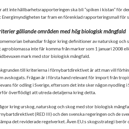
r att inte hållbarhetsrapporteringen ska bli ”spiken i kistan” för 
t Energimyndigheten tar fram en förenklad rapporteringsmall för s
riterier gällande områden med hög biologisk mångfald
omemorian behandlar frågor kring definitioner av naturskog och s
t agrobiomassa inte får komma från marker som 1 januari 2008 elle
ädbevuxen mark med stor biologisk mångfald.
kgrunden till kriterierna i förnybartdirektivet är att man vill för
m avskogats. Frågan är i första hand relevant för import från tropi
levans för odling i Sverige, eftersom det inte sker någon nyodling 
rför överflödigt att utreda detaljerna kring detta.
ågor kring urskog, naturskog och skog med stor biologisk mångfa
rnybartdirektivet (RED III) och den svenska regeringen och de 
llämpa det reviderade regelverket. Även EU:s skogsstrategi berör 