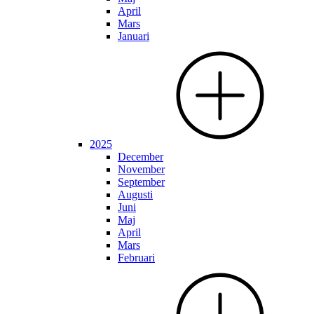
April
Mars
Januari
2025
December
November
September
Augusti
Juni
Maj
April
Mars
Februari