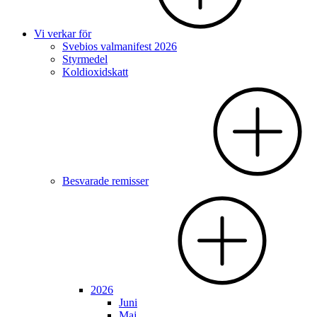
Vi verkar för
Svebios valmanifest 2026
Styrmedel
Koldioxidskatt
Besvarade remisser
2026
Juni
Maj