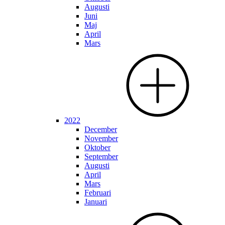
Augusti
Juni
Maj
April
Mars
2022
December
November
Oktober
September
Augusti
April
Mars
Februari
Januari