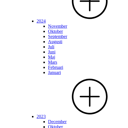
2024
November
Oktober
September
Augusti
Juli
Juni
Maj
Mars
Februari
Januari
2023
December
Oktober