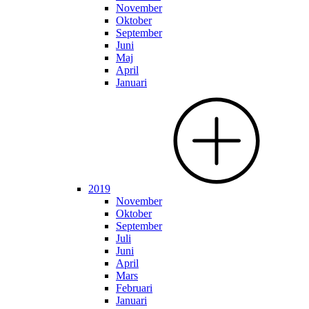
November
Oktober
September
Juni
Maj
April
Januari
2019
November
Oktober
September
Juli
Juni
April
Mars
Februari
Januari