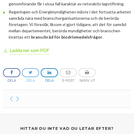
genomförande får i vissa fall karaktär av retoraktiv lagstiftning.
2013
Januari
Februari
April
April
Januari
Augusti
September
Oktober
Augusti
Regeringen och Energimyndigheten måste i det fortsatta arbetet
samråda nära med branschorganisationerna och de berörda
2012
Januari
Januari
Mars
Juni
Augusti
September
Juni
November
företagen. Vi föreslår, liksom vi gjort tidigare, att det för samråd
mellan departementet, berörda myndigheter och branschen
2011
Februari
April
Juli
Augusti
Maj
Oktober
December
inrättas ett
branschråd för biodrivmedelsfrågor
.
2010
Januari
Mars
Juni
Juli
April
September
Oktober
December
Ladda ner som PDF
2009
Februari
Maj
Maj
Mars
Augusti
September
November
December
2008
Januari
April
Mars
Februari
Maj
Augusti
Oktober
November
December
2007
Mars
Februari
Januari
April
Juli
September
September
November
December
DELA
DELA
DELA
E-POST
SKRIV UT
Februari
Mars
Maj
Augusti
Mars
Augusti
December
Remisser på gång
Januari
Februari
Mars
Juni
Juli
OM BIOENERGI
Februari
Maj
Maj
PRESS
Aktuella frågor
April
April
HITTAR DU INTE VAD DU LETAR EFTER?