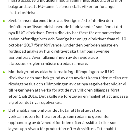
måste acceptera modellen med anläggningsbesked. Detta mot
2025
Juni
bakgrund av att EU-kommissionen ställt villkor för förlängd
skattebefrielse.
2024
Maj
December
Svebio anser däremot inte att Sverige måste införliva den
2023
April
November
November
definition av ”livsmedelsbaserade biodrivmedel” som finns i det
nya ILUC-direktivet. Detta direktiv har först för ett par veckor
2022
Mars
September
Oktober
December
sedan offentliggjorts och Sverige har enligt direktivet fram till 10
oktober 2017 för införlivande. Under den perioden måste en
2021
Januari
Augusti
September
Oktober
December
fördjupad analys av hur direktivet ska tillämpas i Sverige
genomföras. Även tillämpningen av de reviderade
2020
Juni
Augusti
Augusti
November
December
statsstödsreglerna måste utredas närmare.
Mot bakgrund av oklarheterna kring tillämpningen av ILUC-
2019
Maj
Juli
Juni
Oktober
Oktober
December
direktivet och mot bakgrund av den mycket korta tiden mellan ett
2018
April
Juni
Maj
September
September
November
November
riksdagsbeslut och tillämpningen av det nya regelverket vädjar vi
till regeringen att verka för att de nya villkoren tillämpas först
2017
Mars
Maj
April
Augusti
Augusti
Oktober
Oktober
Maj
efter 1 juli 2016. Det skulle ge företagen en möjlighet att anpassa
sig efter det nya regelverket.
2016
Februari
Mars
Mars
April
Juni
September
September
April
November
Det snabba genomförandet hotar att kraftigt störa
verksamheten för flera företag, som redan nu genomför
2015
Februari
Mars
Maj
Juni
Juli
Mars
Oktober
November
upphandling av drivmedel för tiden efter årsskiftet eller som
2014
Januari
Februari
Mars
Maj
Juni
Februari
September
Oktober
November
lagrat upp råvara för produktion efter årsskiftet. Ett snabbt