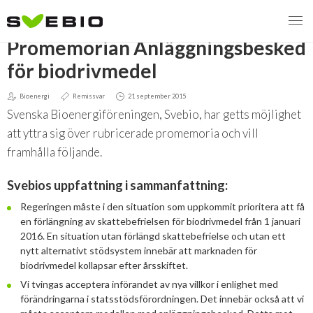
TILLBAKA
Promemorian Anläggningsbesked
för biodrivmedel
Bioenergi
Remissvar
21 september 2015
MENY
Svenska Bioenergiföreningen, Svebio, har getts möjlighet
VI VERKAR FÖR
att yttra sig över rubricerade promemoria och vill
framhålla följande.
Svebios valmanifest 2026
Svebios uppfattning i sammanfattning:
Styrmedel
Regeringen måste i den situation som uppkommit prioritera att få
en förlängning av skattebefrielsen för biodrivmedel från 1 januari
Koldioxidskatt
2016. En situation utan förlängd skattebefrielse och utan ett
nytt alternativt stödsystem innebär att marknaden för
Besvarade remisser
biodrivmedel kollapsar efter årsskiftet.
Vi tvingas acceptera införandet av nya villkor i enlighet med
2026
förändringarna i statsstödsförordningen. Det innebär också att vi