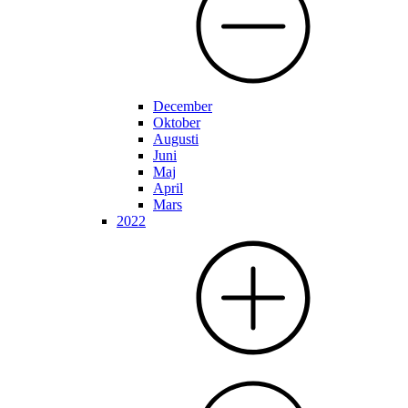
December
Oktober
Augusti
Juni
Maj
April
Mars
2022