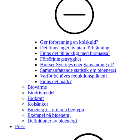
Ger förbränning en kolskuld?
Det finns inget liv utan förbränning
Finns det tillräckligt med biomassa?
Försörjningstrygghet
Hur ser Sveriges energianvänding ut?
Sammanfattande statistik om bioenergi
Varför behöves reduktionsplikten?
Finns det mark?
Biovärme
Biodrivmedel
Biokraft
Kolsänkor
Bioenergi – ord och begrepp
Exempel på bioenergi
Definitioner av bioenergi
Press