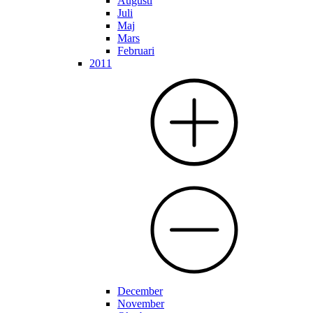
Augusti
Juli
Maj
Mars
Februari
2011
December
November