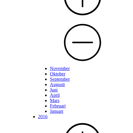
November
Oktober
September
Augusti
Juni
April
Mars
Februari
Januari
2016