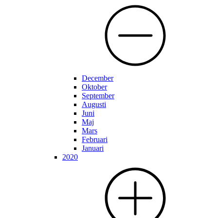
December
Oktober
September
Augusti
Juni
Maj
Mars
Februari
Januari
2020