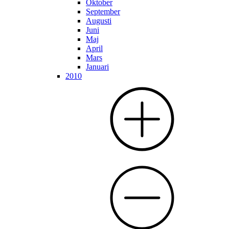
Oktober
September
Augusti
Juni
Maj
April
Mars
Januari
2010