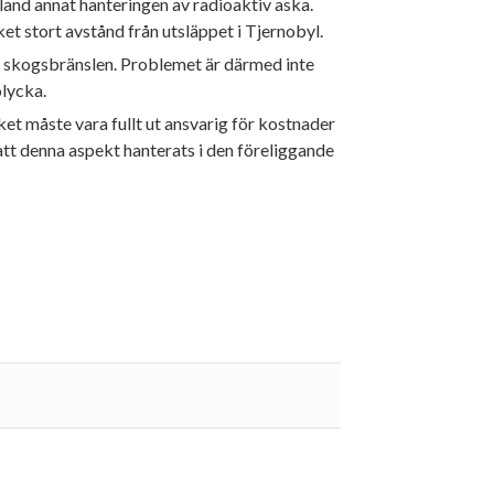
and annat hanteringen av radioaktiv aska.
t stort avstånd från utsläppet i Tjernobyl.
ed skogsbränslen. Problemet är därmed inte
olycka.
ket måste vara fullt ut ansvarig för kostnader
att denna aspekt hanterats i den föreliggande