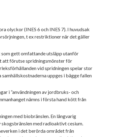
ra olyckor (INES 6 och INES 7). I huvudsak
örjningen, t ex restriktioner när det gäller
at som gett omfattande utsläpp utanför
t att förutse spridningsmönster för
eksförhållanden vid spridningen spelar stor
la samhällskostnaderna uppges i bägge fallen
ar i ”användningen av jordbruks- och
mmanhanget nämns i första hand kött från
jningen med biobränslen. En långvarig
av skogsbränslen med radioaktivt cesium.
everken i det berörda området från