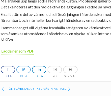
Mälardalen upp längs södra Norrlandskusten. Problemen gäller bl
Det ska noteras att den radioaktiva beläggningen skedde på mycke
En allt större del av värme- och elförsörjningen i Norden sker m
försumbart, och inte heller kortvarigt i händelse av en radioaktiv 
I sammanhanget vill vi gärna framhålla att ägaren av kärnkraftver
som åsamkas utomstående i händelse av en olycka. Vi kan inte se 
MKB:n.
Ladda ner som PDF
DELA
DELA
DELA
E-POST
SKRIV UT
FÖREGÅENDE ARTIKEL
NÄSTA ARTIKEL