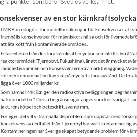
ågra punkter som berör Svebios verksamhet.
onsekvenser av en stor kärnkraftsolycka
I MKB:n redogörs för modellberäkningar för konsekvenser att sto
framhålls konsekvenser för människors hälsa och för livsmedelsförs
att äta kött från kontaminerade områden..
Erfarenheten från de stora kärnkraftsolyckor som hittills inträff
reaktorområdet (Tjernobyl, Fukushima), är att det är mycket svår
radioaktiva ämnen och konsekvenserna av markbeläggning. Väderl
roll och kontamination kan ske på mycket stora avstånd. De tota
ligga över 1000 miljarder kr.
Som nämns i MKB:n ger den radioaktiva beläggningen begränsning
naturprodukter”. Dessa begränsningar anges som kortvariga. I sa
jakt, renskötsel och betesdrift, svamp mm.
För egen del vill vi framhålla de problem som uppstår med försör
konsekvens av nedfallet från Tjernobyl har varit kontaminering 
Kontamineringen har Sverige skapat betydande problem för värm