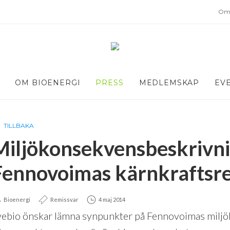
Om 
OM BIOENERGI
PRESS
MEDLEMSKAP
EV
TILLBAKA
Miljökonsekvensbeskrivni
Fennovoimas kärnkraftsre
Bioenergi
Remissvar
4 maj 2014
vebio önskar lämna synpunkter på Fennovoimas milj