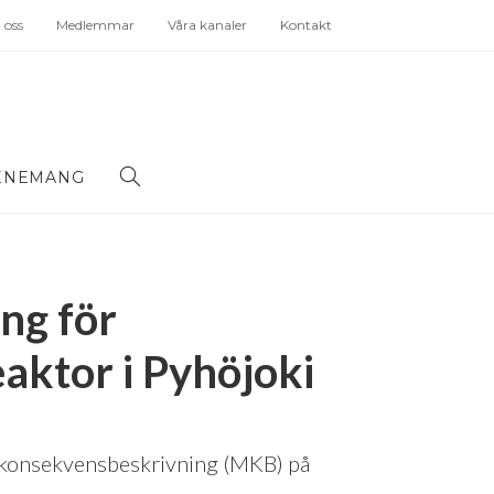
oss
Medlemmar
Våra kanaler
Kontakt
ENEMANG
ng för
aktor i Pyhöjoki
ökonsekvensbeskrivning (MKB) på