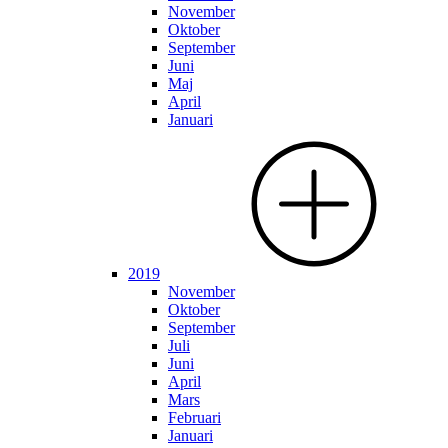
November
Oktober
September
Juni
Maj
April
Januari
2019
November
Oktober
September
Juli
Juni
April
Mars
Februari
Januari