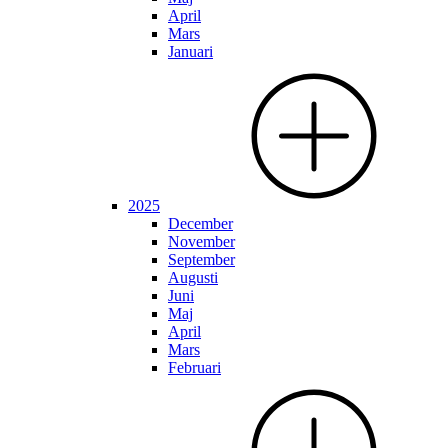
April
Mars
Januari
2025
December
November
September
Augusti
Juni
Maj
April
Mars
Februari