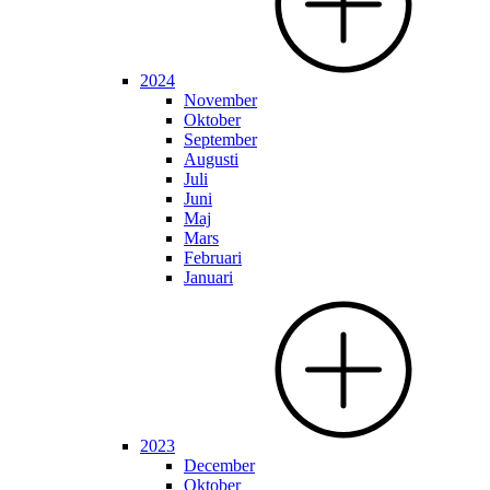
2024
November
Oktober
September
Augusti
Juli
Juni
Maj
Mars
Februari
Januari
2023
December
Oktober