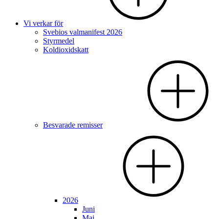
Vi verkar för
Svebios valmanifest 2026
Styrmedel
Koldioxidskatt
Besvarade remisser
2026
Juni
Maj