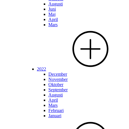
Augusti
Juni
Maj
April
Mars
2022
December
November
Oktober
September
Augusti
April
Mars
Februari
Januari