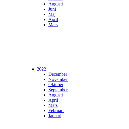
Augusti
Juni
Maj
April
Mars
2022
December
November
Oktober
September
Augusti
April
Mars
Februari
Januari