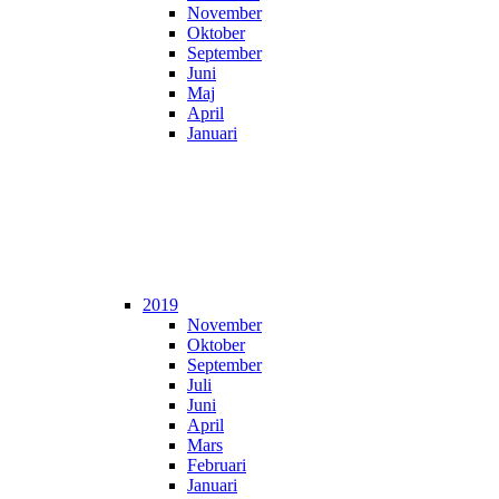
November
Oktober
September
Juni
Maj
April
Januari
2019
November
Oktober
September
Juli
Juni
April
Mars
Februari
Januari