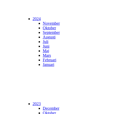
2024
November
Oktober
September
Augusti
Juli
Juni
Maj
Mars
Februari
Januari
2023
December
Oktober