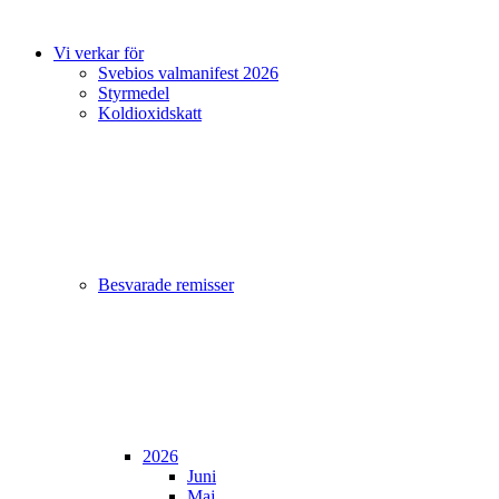
Vi verkar för
Svebios valmanifest 2026
Styrmedel
Koldioxidskatt
Besvarade remisser
2026
Juni
Maj