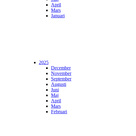
April
Mars
Januari
2025
December
November
September
Augusti
Juni
Maj
April
Mars
Februari