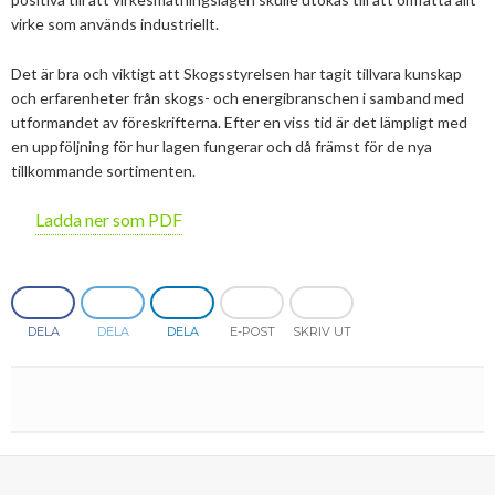
2025
Juni
virke som används industriellt.
2024
Maj
December
Det är bra och viktigt att Skogsstyrelsen har tagit tillvara kunskap
och erfarenheter från skogs- och energibranschen i samband med
2023
April
November
November
utformandet av föreskrifterna. Efter en viss tid är det lämpligt med
2022
Mars
September
Oktober
December
en uppföljning för hur lagen fungerar och då främst för de nya
tillkommande sortimenten.
2021
Januari
Augusti
September
Oktober
December
Ladda ner som PDF
2020
Juni
Augusti
Augusti
November
December
2019
Maj
Juli
Juni
Oktober
Oktober
December
2018
April
Juni
Maj
September
September
November
November
DELA
DELA
DELA
E-POST
SKRIV UT
2017
Mars
Maj
April
Augusti
Augusti
Oktober
Oktober
Maj
2016
Februari
Mars
Mars
April
Juni
September
September
April
November
2015
Februari
Mars
Maj
Juni
Juli
Mars
Oktober
November
2014
Januari
Februari
Mars
Maj
Juni
Februari
September
Oktober
November