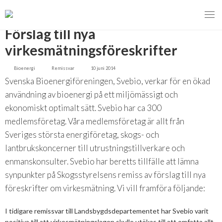
TILLBAKA
Förslag till nya
virkesmätningsföreskrifter
Bioenergi
Remissvar
10 juni 2014
MENY
Svenska Bioenergiföreningen, Svebio, verkar för en ökad
VI VERKAR FÖR
användning av bioenergi på ett miljömässigt och
ekonomiskt optimalt sätt. Svebio har ca 300
Svebios valmanifest 2026
medlemsföretag. Våra medlemsföretag är allt från
Sveriges största energiföretag, skogs- och
Styrmedel
lantbrukskoncerner till utrustningstillverkare och
enmanskonsulter. Svebio har beretts tillfälle att lämna
Koldioxidskatt
synpunkter på Skogsstyrelsens remiss av förslag till nya
Besvarade remisser
föreskrifter om virkesmätning. Vi vill framföra följande:
2026
I tidigare remissvar till Landsbygdsdepartementet har Svebio varit
positiva till att virkesmätningslagen skulle utökas till att omfatta allt