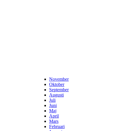
November
Oktober
September
Augusti
Juli
Juni
Maj
April
Mars
Februari