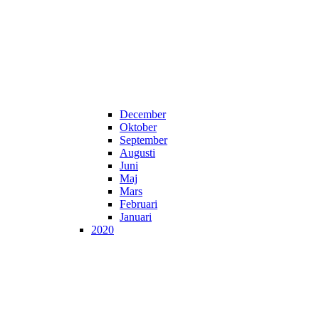
December
Oktober
September
Augusti
Juni
Maj
Mars
Februari
Januari
2020