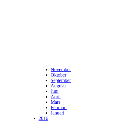
November
Oktober
September
Augusti
Juni
April
Mars
Februari
Januari
2016