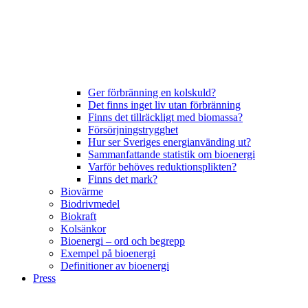
Ger förbränning en kolskuld?
Det finns inget liv utan förbränning
Finns det tillräckligt med biomassa?
Försörjningstrygghet
Hur ser Sveriges energianvänding ut?
Sammanfattande statistik om bioenergi
Varför behöves reduktionsplikten?
Finns det mark?
Biovärme
Biodrivmedel
Biokraft
Kolsänkor
Bioenergi – ord och begrepp
Exempel på bioenergi
Definitioner av bioenergi
Press