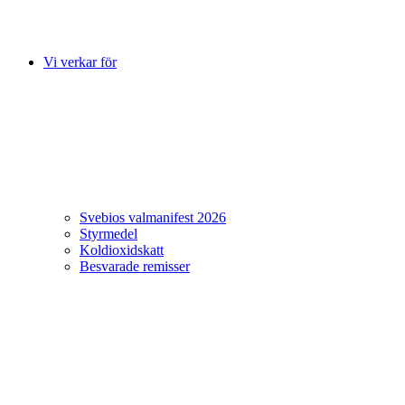
Vi verkar för
Svebios valmanifest 2026
Styrmedel
Koldioxidskatt
Besvarade remisser