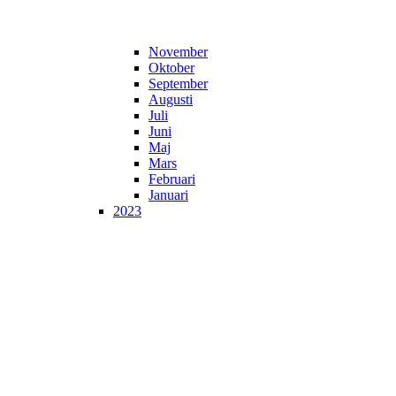
November
Oktober
September
Augusti
Juli
Juni
Maj
Mars
Februari
Januari
2023