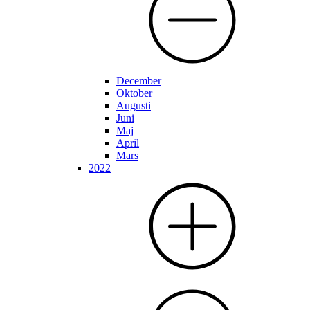
December
Oktober
Augusti
Juni
Maj
April
Mars
2022