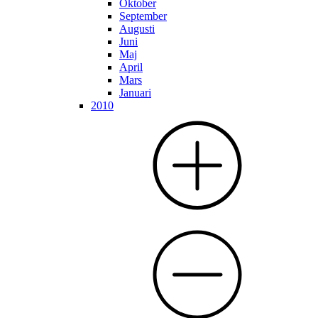
Oktober
September
Augusti
Juni
Maj
April
Mars
Januari
2010