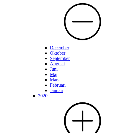
December
Oktober
September
Augusti
Juni
Maj
Mars
Februari
Januari
2020