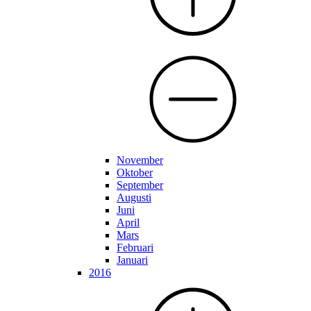
November
Oktober
September
Augusti
Juni
April
Mars
Februari
Januari
2016