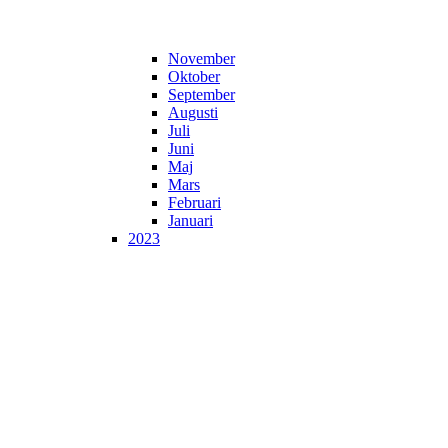
November
Oktober
September
Augusti
Juli
Juni
Maj
Mars
Februari
Januari
2023