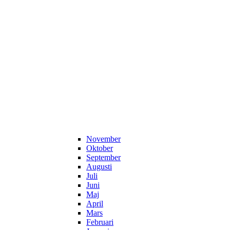
November
Oktober
September
Augusti
Juli
Juni
Maj
April
Mars
Februari