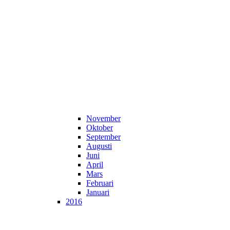
November
Oktober
September
Augusti
Juni
April
Mars
Februari
Januari
2016