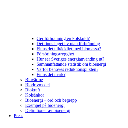
Ger förbränning en kolskuld?
Det finns inget liv utan förbränning
Finns det tillräckligt med biomassa?
Försörjningstrygghet
Hur ser Sveriges energianvänding ut?
Sammanfattande statistik om bioenergi
Varför behöves reduktionsplikten?
Finns det mark?
Biovärme
Biodrivmedel
Biokraft
Kolsänkor
Bioenergi – ord och begrepp
Exempel på bioenergi
Definitioner av bioenergi
Press