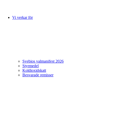
Vi verkar för
Svebios valmanifest 2026
Styrmedel
Koldioxidskatt
Besvarade remisser