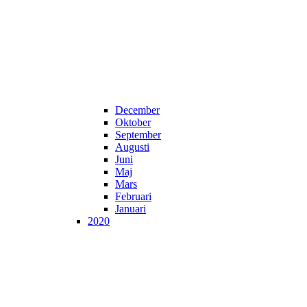
December
Oktober
September
Augusti
Juni
Maj
Mars
Februari
Januari
2020