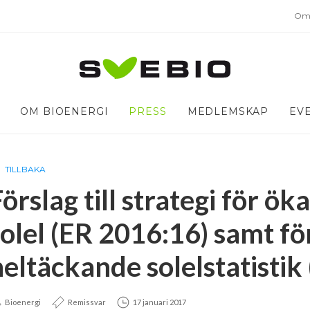
Om 
OM BIOENERGI
PRESS
MEDLEMSKAP
EV
TILLBAKA
Förslag till strategi för ö
olel (ER 2016:16) samt för
heltäckande solelstatistik
Bioenergi
Remissvar
17 januari 2017