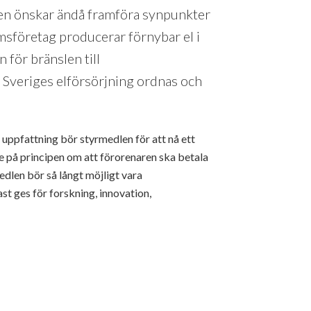
 men önskar ändå framföra synpunkter
msföretag producerar förnybar el i
 för bränslen till
r Sveriges elförsörjning ordnas och
 uppfattning bör styrmedlen för att nå ett
e på principen om att förorenaren ska betala
edlen bör så långt möjligt vara
st ges för forskning, innovation,