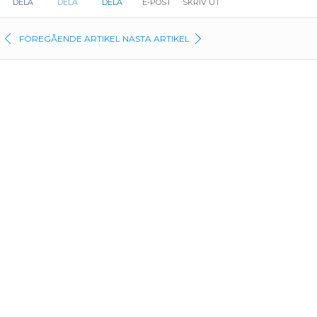
DELA
DELA
DELA
E-POST
SKRIV UT
FÖREGÅENDE ARTIKEL
NÄSTA ARTIKEL