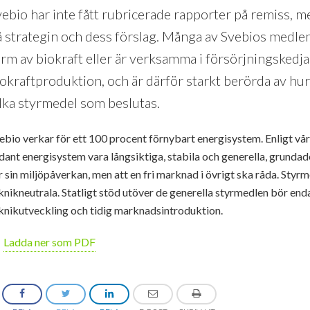
vebio har inte fått rubricerade rapporter på remiss,
å strategin och dess förslag. Många av Svebios medle
rm av biokraft eller är verksamma i försörjningskedjan
iokraftproduktion, och är därför starkt berörda av hu
ilka styrmedel som beslutas.
ebio verkar för ett 100 procent förnybart energisystem. Enligt vår
dant energisystem vara långsiktiga, stabila och generella, grundad
r sin miljöpåverkan, men att en fri marknad i övrigt ska råda. Styrm
knikneutrala. Statligt stöd utöver de generella styrmedlen bör enda
knikutveckling och tidig marknadsintroduktion.
Ladda ner som PDF