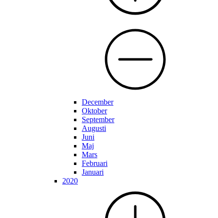
December
Oktober
September
Augusti
Juni
Maj
Mars
Februari
Januari
2020