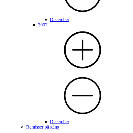
December
2007
December
Remisser på gång