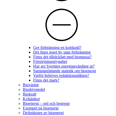
Ger förbränning en kolskuld?
Det finns inget liv utan förbränning
Finns det tillräckligt med biomassa?
Försörjningstrygghet
Hur ser Sveriges energianvänding ut?
Sammanfattande statistik om bioenergi
Varför behöves reduktionsplikten?
Finns det mark?
Biovärme
Biodrivmedel
Biokraft
Kolsänkor
Bioenergi – ord och begrepp
Exempel på bioenergi
Definitioner av bioenergi