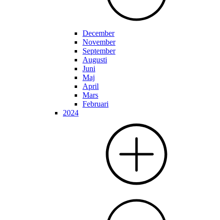
December
November
September
Augusti
Juni
Maj
April
Mars
Februari
2024