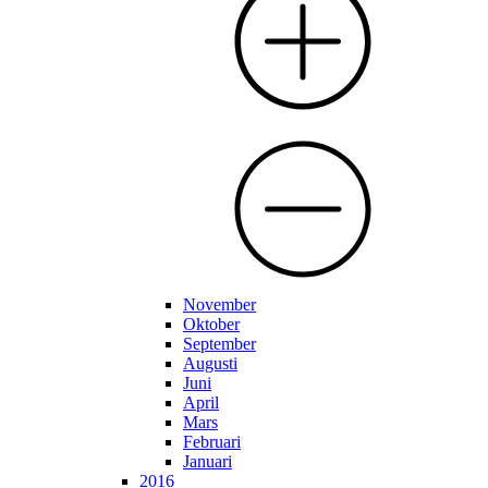
November
Oktober
September
Augusti
Juni
April
Mars
Februari
Januari
2016