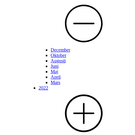
December
Oktober
Augusti
Juni
Maj
April
Mars
2022