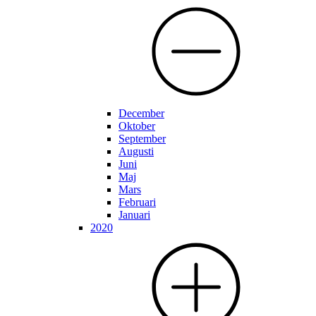
December
Oktober
September
Augusti
Juni
Maj
Mars
Februari
Januari
2020