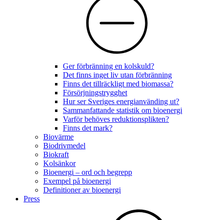
Ger förbränning en kolskuld?
Det finns inget liv utan förbränning
Finns det tillräckligt med biomassa?
Försörjningstrygghet
Hur ser Sveriges energianvänding ut?
Sammanfattande statistik om bioenergi
Varför behöves reduktionsplikten?
Finns det mark?
Biovärme
Biodrivmedel
Biokraft
Kolsänkor
Bioenergi – ord och begrepp
Exempel på bioenergi
Definitioner av bioenergi
Press