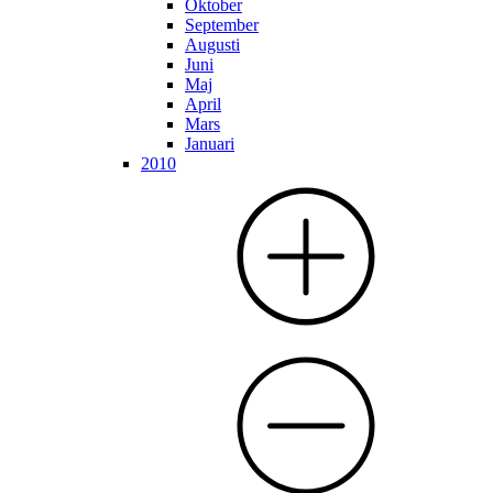
Oktober
September
Augusti
Juni
Maj
April
Mars
Januari
2010