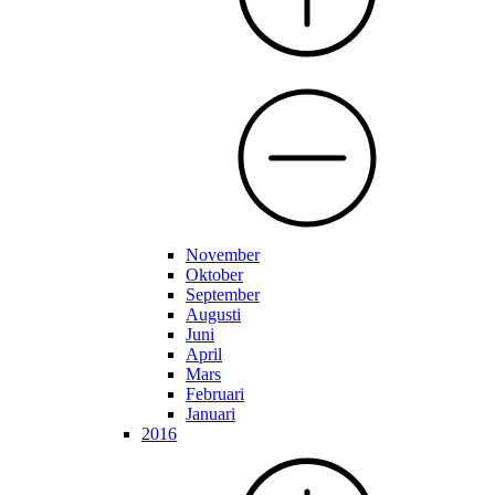
November
Oktober
September
Augusti
Juni
April
Mars
Februari
Januari
2016