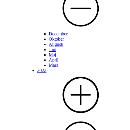
December
Oktober
Augusti
Juni
Maj
April
Mars
2022