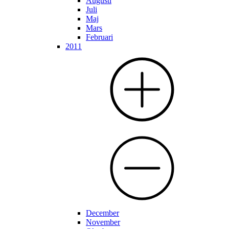
Augusti
Juli
Maj
Mars
Februari
2011
December
November