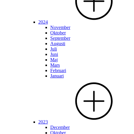
2024
November
Oktober
September
Augusti
Juli
Juni
Maj
Mars
Februari
Januari
2023
December
Oktober