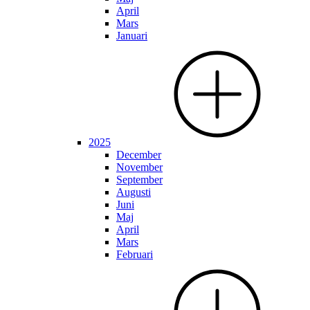
April
Mars
Januari
2025
December
November
September
Augusti
Juni
Maj
April
Mars
Februari