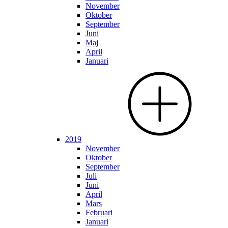
November
Oktober
September
Juni
Maj
April
Januari
2019
November
Oktober
September
Juli
Juni
April
Mars
Februari
Januari