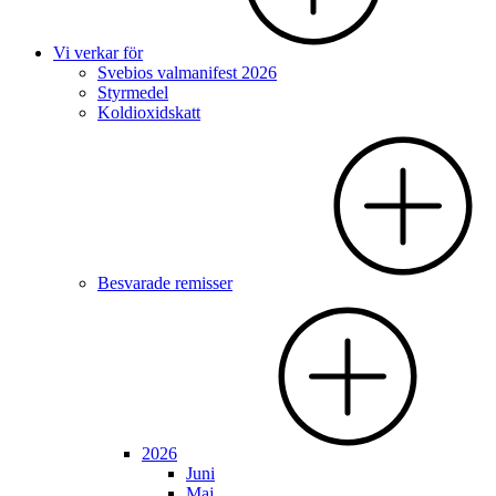
Vi verkar för
Svebios valmanifest 2026
Styrmedel
Koldioxidskatt
Besvarade remisser
2026
Juni
Maj