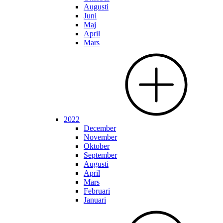
Augusti
Juni
Maj
April
Mars
2022
December
November
Oktober
September
Augusti
April
Mars
Februari
Januari