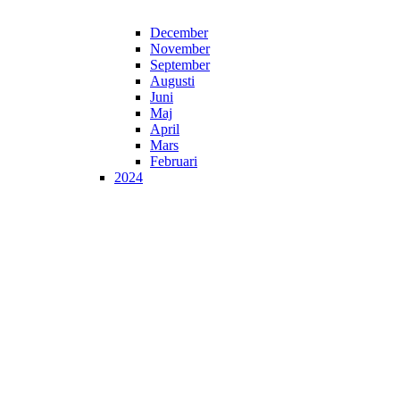
December
November
September
Augusti
Juni
Maj
April
Mars
Februari
2024