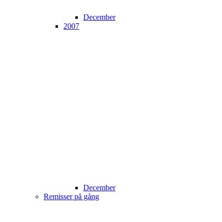
December
2007
December
Remisser på gång