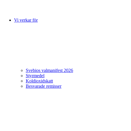
Vi verkar för
Svebios valmanifest 2026
Styrmedel
Koldioxidskatt
Besvarade remisser