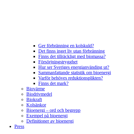
Ger förbränning en kolskuld?
Det finns inget liv utan förbränning
Finns det tillräckligt med biomassa?
Försörjningstrygghet
Hur ser Sveriges energianvänding ut?
Sammanfattande statistik om bioenergi
Varför behöves reduktionsplikten?
Finns det mark?
Biovärme
Biodrivmedel
Biokraft
Kolsänkor
Bioenergi – ord och begrepp
Exempel på bioenergi
Definitioner av bioenergi
Press