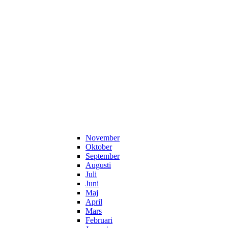
November
Oktober
September
Augusti
Juli
Juni
Maj
April
Mars
Februari