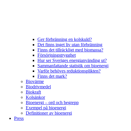
Ger förbränning en kolskuld?
Det finns inget liv utan förbränning
Finns det tillräckligt med biomassa?
Försörjningstrygghet
Hur ser Sveriges energianvänding ut?
Sammanfattande statistik om bioenergi
Varför behöves reduktionsplikten?
Finns det mark?
Biovärme
Biodrivmedel
Biokraft
Kolsänkor
Bioenergi – ord och begrepp
Exempel på bioenergi
Definitioner av bioenergi
Press