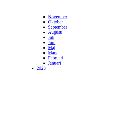
November
Oktober
September
Augusti
Juli
Juni
Maj
Mars
Februari
Januari
2023