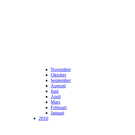
November
Oktober
September
Augusti
Juni
April
Mars
Februari
Januari
2016