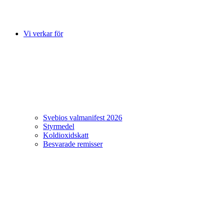
Vi verkar för
Svebios valmanifest 2026
Styrmedel
Koldioxidskatt
Besvarade remisser