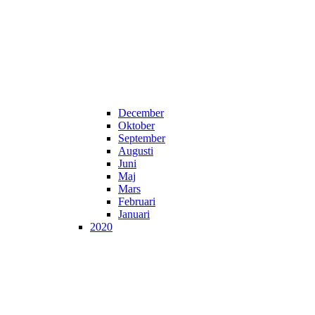
December
Oktober
September
Augusti
Juni
Maj
Mars
Februari
Januari
2020