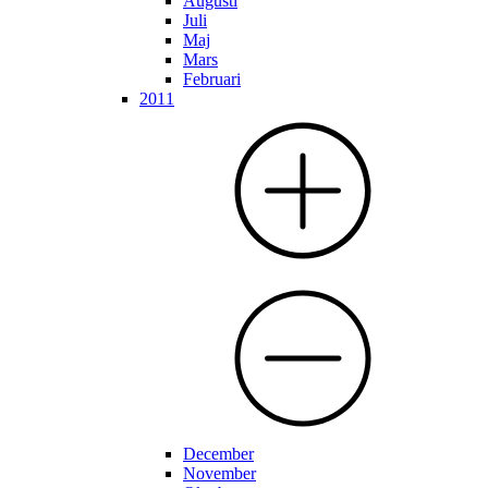
Augusti
Juli
Maj
Mars
Februari
2011
December
November