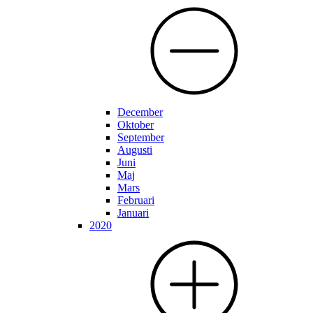
December
Oktober
September
Augusti
Juni
Maj
Mars
Februari
Januari
2020