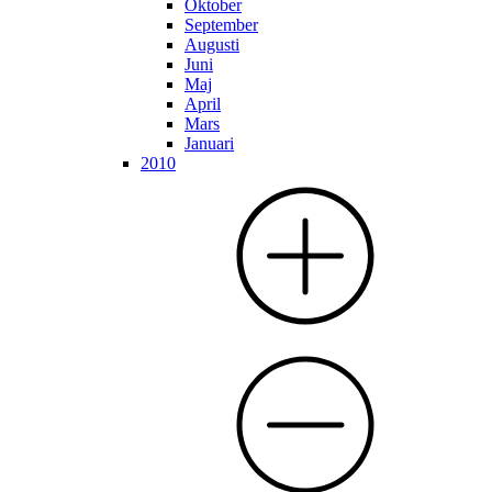
Oktober
September
Augusti
Juni
Maj
April
Mars
Januari
2010