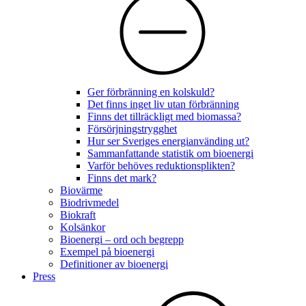
Ger förbränning en kolskuld?
Det finns inget liv utan förbränning
Finns det tillräckligt med biomassa?
Försörjningstrygghet
Hur ser Sveriges energianvänding ut?
Sammanfattande statistik om bioenergi
Varför behöves reduktionsplikten?
Finns det mark?
Biovärme
Biodrivmedel
Biokraft
Kolsänkor
Bioenergi – ord och begrepp
Exempel på bioenergi
Definitioner av bioenergi
Press