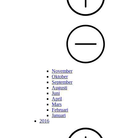
November
Oktober
September
Augusti
Juni
April
Mars
Februari
Januari
2016