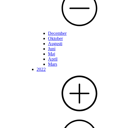
December
Oktober
Augusti
Juni
Maj
April
Mars
2022