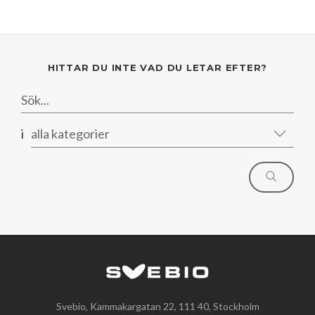
Mars
Mars
Januari
Februari
Januari
HITTAR DU INTE VAD DU LETAR EFTER?
i
alla kategorier
Svebio, Kammakargatan 22, 111 40, Stockholm