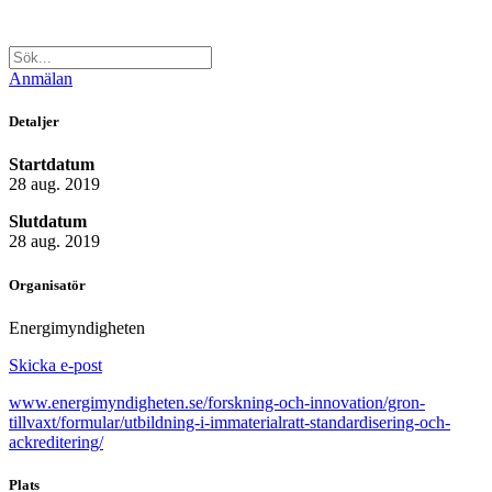
Anmälan
Detaljer
Startdatum
28 aug. 2019
Slutdatum
28 aug. 2019
Organisatör
Energimyndigheten
Skicka e-post
www.energimyndigheten.se/forskning-och-innovation/gron-
tillvaxt/formular/utbildning-i-immaterialratt-standardisering-och-
ackreditering/
Plats