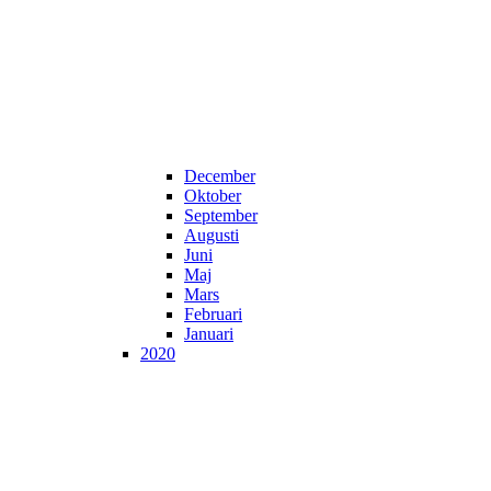
December
Oktober
September
Augusti
Juni
Maj
Mars
Februari
Januari
2020