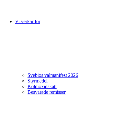
Vi verkar för
Svebios valmanifest 2026
Styrmedel
Koldioxidskatt
Besvarade remisser