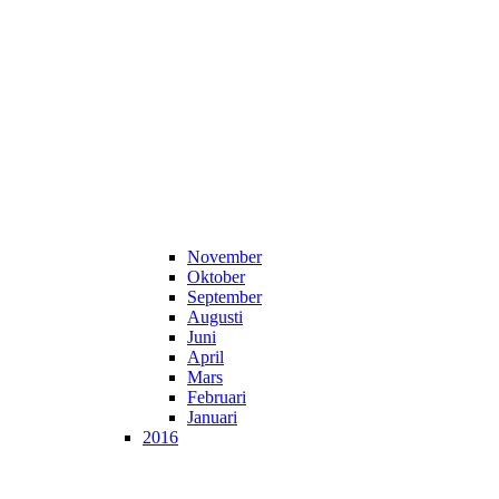
November
Oktober
September
Augusti
Juni
April
Mars
Februari
Januari
2016