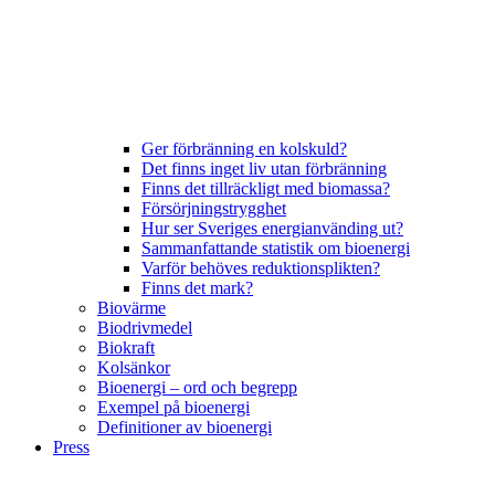
Ger förbränning en kolskuld?
Det finns inget liv utan förbränning
Finns det tillräckligt med biomassa?
Försörjningstrygghet
Hur ser Sveriges energianvänding ut?
Sammanfattande statistik om bioenergi
Varför behöves reduktionsplikten?
Finns det mark?
Biovärme
Biodrivmedel
Biokraft
Kolsänkor
Bioenergi – ord och begrepp
Exempel på bioenergi
Definitioner av bioenergi
Press