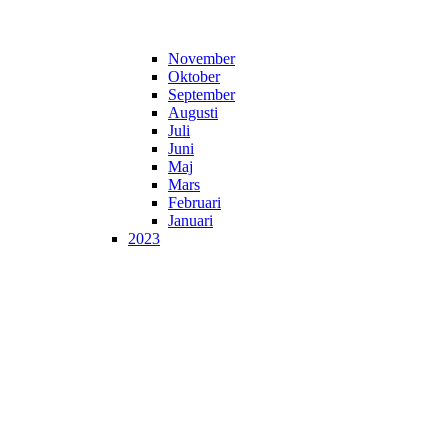
November
Oktober
September
Augusti
Juli
Juni
Maj
Mars
Februari
Januari
2023