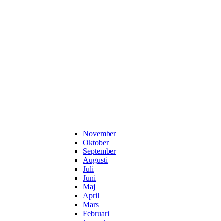
November
Oktober
September
Augusti
Juli
Juni
Maj
April
Mars
Februari