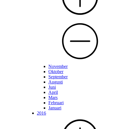
November
Oktober
September
Augusti
Juni
April
Mars
Februari
Januari
2016