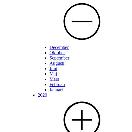
December
Oktober
September
Augusti
Juni
Maj
Mars
Februari
Januari
2020