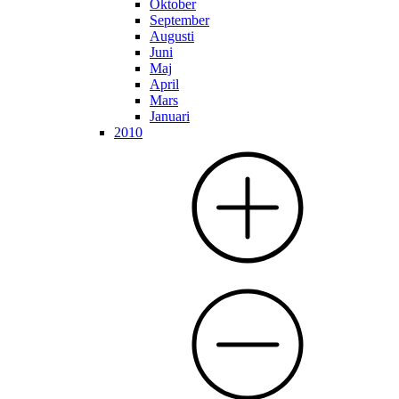
Oktober
September
Augusti
Juni
Maj
April
Mars
Januari
2010