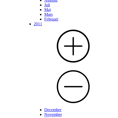
Augusti
Juli
Maj
Mars
Februari
2011
December
November