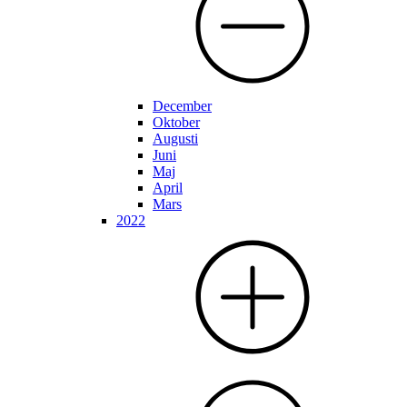
December
Oktober
Augusti
Juni
Maj
April
Mars
2022