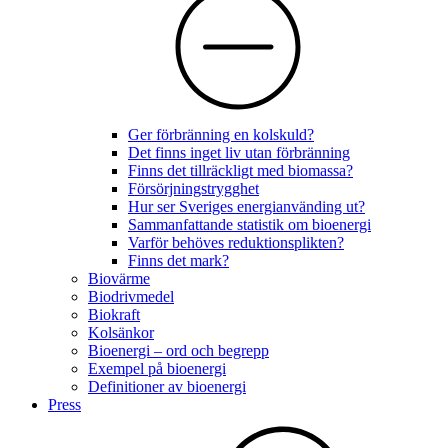
Ger förbränning en kolskuld?
Det finns inget liv utan förbränning
Finns det tillräckligt med biomassa?
Försörjningstrygghet
Hur ser Sveriges energianvänding ut?
Sammanfattande statistik om bioenergi
Varför behöves reduktionsplikten?
Finns det mark?
Biovärme
Biodrivmedel
Biokraft
Kolsänkor
Bioenergi – ord och begrepp
Exempel på bioenergi
Definitioner av bioenergi
Press