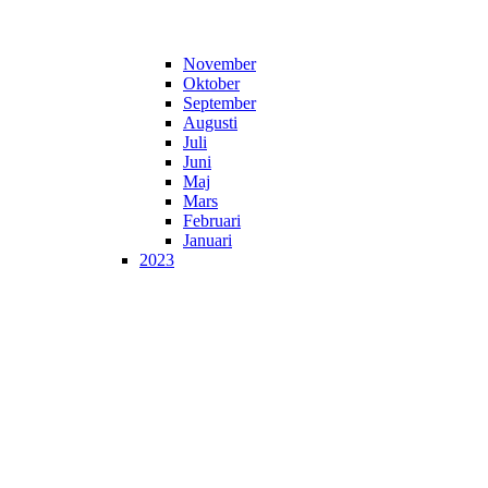
November
Oktober
September
Augusti
Juli
Juni
Maj
Mars
Februari
Januari
2023