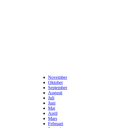
November
Oktober
September
Augusti
Juli
Juni
Maj
April
Mars
Februari