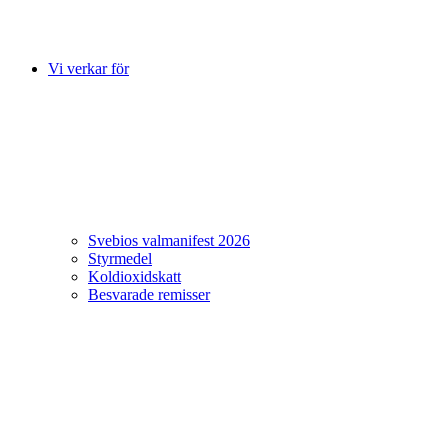
Vi verkar för
Svebios valmanifest 2026
Styrmedel
Koldioxidskatt
Besvarade remisser