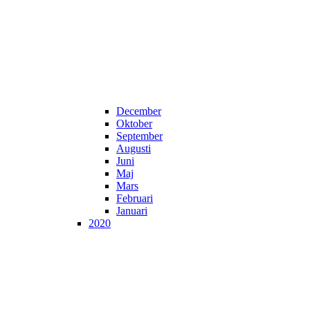
December
Oktober
September
Augusti
Juni
Maj
Mars
Februari
Januari
2020