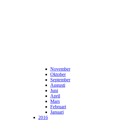
November
Oktober
September
Augusti
Juni
April
Mars
Februari
Januari
2016