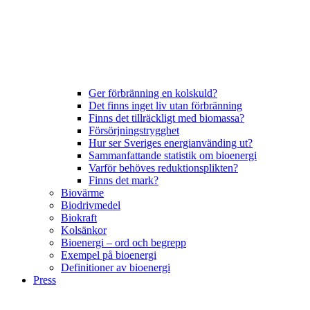
Ger förbränning en kolskuld?
Det finns inget liv utan förbränning
Finns det tillräckligt med biomassa?
Försörjningstrygghet
Hur ser Sveriges energianvänding ut?
Sammanfattande statistik om bioenergi
Varför behöves reduktionsplikten?
Finns det mark?
Biovärme
Biodrivmedel
Biokraft
Kolsänkor
Bioenergi – ord och begrepp
Exempel på bioenergi
Definitioner av bioenergi
Press