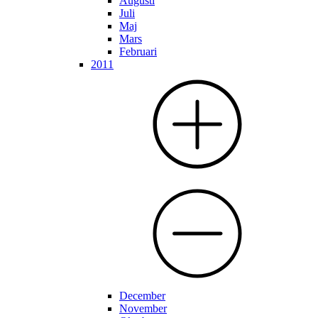
Augusti
Juli
Maj
Mars
Februari
2011
December
November