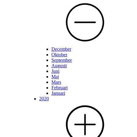
December
Oktober
September
Augusti
Juni
Maj
Mars
Februari
Januari
2020