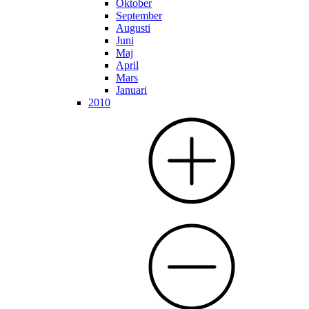
Oktober
September
Augusti
Juni
Maj
April
Mars
Januari
2010