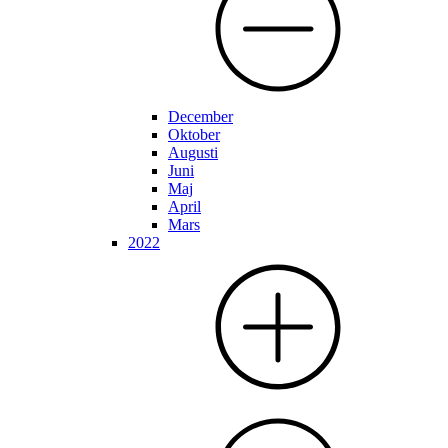
December
Oktober
Augusti
Juni
Maj
April
Mars
2022