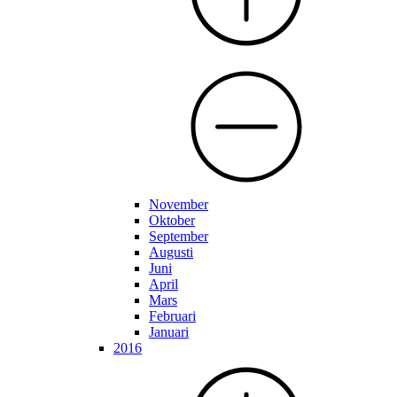
November
Oktober
September
Augusti
Juni
April
Mars
Februari
Januari
2016