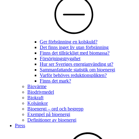
Ger förbränning en kolskuld?
Det finns inget liv utan förbränning
Finns det tillräckligt med biomassa?
Försörjningstrygghet
Hur ser Sveriges energianvänding ut?
Sammanfattande statistik om bioenergi
Varför behöves reduktionsplikten?
Finns det mark?
Biovärme
Biodrivmedel
Biokraft
Kolsänkor
Bioenergi – ord och begrepp
Exempel på bioenergi
Definitioner av bioenergi
Press