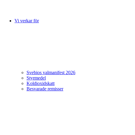
Vi verkar för
Svebios valmanifest 2026
Styrmedel
Koldioxidskatt
Besvarade remisser