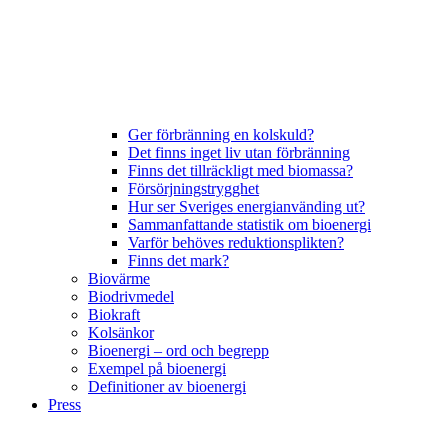
Ger förbränning en kolskuld?
Det finns inget liv utan förbränning
Finns det tillräckligt med biomassa?
Försörjningstrygghet
Hur ser Sveriges energianvänding ut?
Sammanfattande statistik om bioenergi
Varför behöves reduktionsplikten?
Finns det mark?
Biovärme
Biodrivmedel
Biokraft
Kolsänkor
Bioenergi – ord och begrepp
Exempel på bioenergi
Definitioner av bioenergi
Press