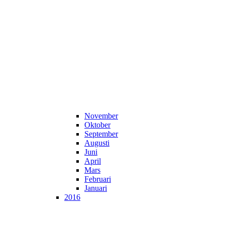
November
Oktober
September
Augusti
Juni
April
Mars
Februari
Januari
2016