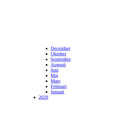
December
Oktober
September
Augusti
Juni
Maj
Mars
Februari
Januari
2020