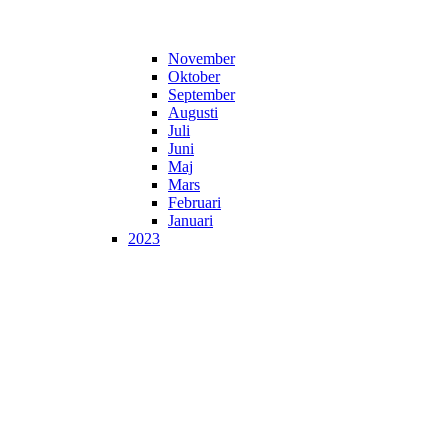
November
Oktober
September
Augusti
Juli
Juni
Maj
Mars
Februari
Januari
2023