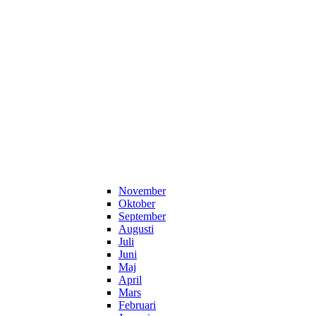
November
Oktober
September
Augusti
Juli
Juni
Maj
April
Mars
Februari