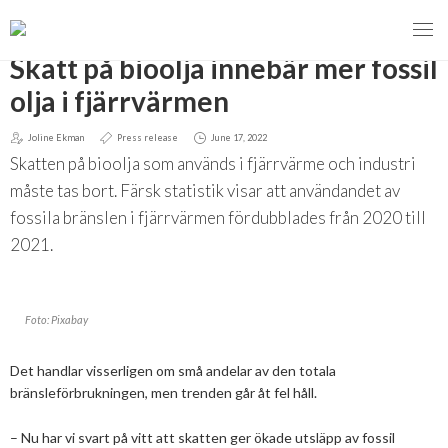
GO BACK
Skatt på bioolja innebär mer fossil
olja i fjärrvärmen
Joline Ekman
Press release
June 17, 2022
MENY
Skatten på bioolja som används i fjärrvärme och industri
OUR MISSION
måste tas bort. Färsk statistik visar att användandet av
fossila bränslen i fjärrvärmen fördubblades från 2020 till
ABOUT BIOENERGY
Steering Instrument
2021.
MEMBERSHIP
Carbon tax
Bioheat
Foto: Pixabay
EVENTS
Consultations
Biofuels for transport
Det handlar visserligen om små andelar av den totala
2026
BIOENERGY EXCHANGE MARKET
Biopower
bränsleförbrukningen, men trenden går åt fel håll.
2020
April
Current Topics
– Nu har vi svart på vitt att skatten ger ökade utsläpp av fossil
MORE