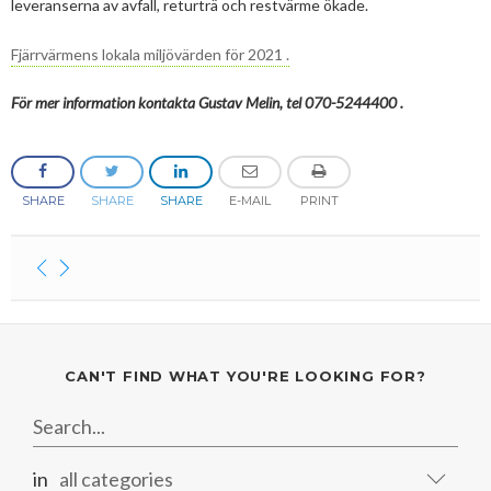
leveranserna av avfall, returträ och restvärme ökade.
2019
June
March
March
2018
May
September
Fjärrvärmens lokala miljövärden för 2021 .
2017
May
December
För mer information kontakta Gustav Melin, tel 070-5244400 .
2016
November
December
2015
September
November
September
SHARE
SHARE
SHARE
E-MAIL
PRINT
August
September
March
November
Bioenergy in media
April
August
Svebio News
February
June
2026
Contact
January
May
CAN'T FIND WHAT YOU'RE LOOKING FOR?
2025
July
February
2024
May
December
2023
April
September
December
in
all categories