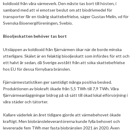
2019
January
December
koldioxid från våra värmeverk. Den måste tas bort till hösten, i
About us
samband med att vi emotser beslut om att biodrivmedel för
2016
November
July
transporter får en tioårig skattebefrielse, säger Gustav Melin, vd för
Our members
Members of the board
Svenska Bioenergiföreningen, Svebio.
2015
October
May
June
2014
Honorary Members
September
February
August
Biooljeskatten behöver tas bort
Advertise
Our members
July
February
Utsläppen av koldioxid från fjärrvärmen ökar när de borde minska
Press
Publications
ytterligare. Skälet är en felaktig biooljeskatt som infördes för ett och
ett halvt år sedan, då Sverige avstått från att söka skattebefrielse
Projects and co-operations
Press releases
hos EU för dessa förnybara bränslen.
Gasification and pyrolysis
2024
Privacy policy
Fjärrvärmestatistiken ger samtidigt många positiva besked.
Produktionen av biokraft ökade från 5,5 TWh till 7,9 TWh. Våra
Swedish Bioenergy Climate Solutions
2023
September
fjärrvärmeanläggningar bidrog på så sätt till ökad lokal elförsörjning i
2022
March
våra städer och tätorter.
2021
February
November
Kallare väderlek än året tidigare gjorde att värmebehovet ökade
kraftigt. Men biobränsleleverantörerna kunde fylla behovet och
2020
January
October
June
levererade fem TWh mer fasta biobränslen 2021 än 2020. Även