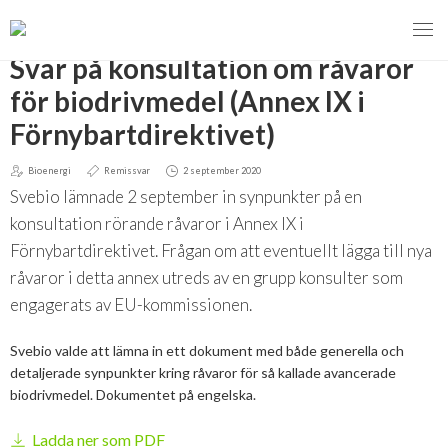
TILLBAKA
Svar på konsultation om råvaror
för biodrivmedel (Annex IX i
Förnybartdirektivet)
MENY
Bioenergi
Remissvar
2 september 2020
VI VERKAR FÖR
Svebio lämnade 2 september in synpunkter på en
konsultation rörande råvaror i Annex IX i
Svebios valmanifest 2026
Förnybartdirektivet. Frågan om att eventuellt lägga till nya
råvaror i detta annex utreds av en grupp konsulter som
Styrmedel
engagerats av EU-kommissionen.
Koldioxidskatt
Svebio valde att lämna in ett dokument med både generella och
detaljerade synpunkter kring råvaror för så kallade avancerade
Besvarade remisser
biodrivmedel. Dokumentet på engelska.
2026
Ladda ner som PDF