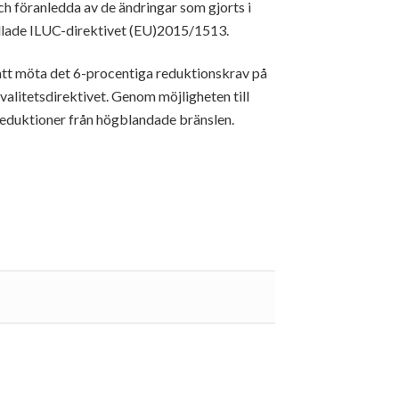
ch föranledda av de ändringar som gjorts i
allade ILUC-direktivet (EU)2015/1513.
att möta det 6-procentiga reduktionskrav på
alitetsdirektivet. Genom möjligheten till
reduktioner från högblandade bränslen.