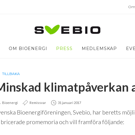
Om 
OM BIOENERGI
PRESS
MEDLEMSKAP
EV
TILLBAKA
Minskad klimatpåverkan 
Bioenergi
Remissvar
31 januari 2017
venska Bioenergiföreningen, Svebio, har beretts möjli
ubricerade promemoria och vill framföra följande: