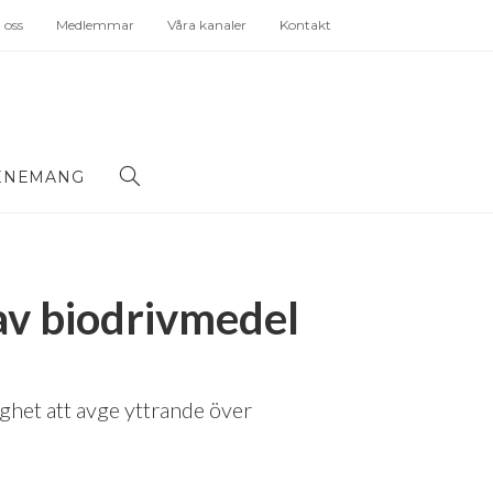
oss
Medlemmar
Våra kanaler
Kontakt
ENEMANG
av biodrivmedel
ghet att avge yttrande över