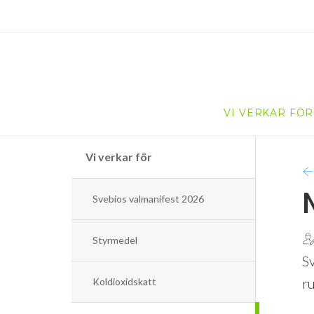
VI VERKAR FÖR
Vi verkar för
Svebios valmanifest 2026
Styrmedel
S
r
Koldioxidskatt