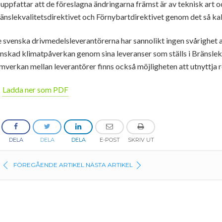
 uppfattar att de föreslagna ändringarna främst är av teknisk art o
änslekvalitetsdirektivet och Förnybartdirektivet genom det så k
 svenska drivmedelsleverantörerna har sannolikt ingen svårighet 
nskad klimatpåverkan genom sina leveranser som ställs i Bränslekv
mverkan mellan leverantörer finns också möjligheten att utnyttja 
Ladda ner som PDF
DELA
DELA
DELA
E-POST
SKRIV UT
FÖREGÅENDE ARTIKEL
NÄSTA ARTIKEL