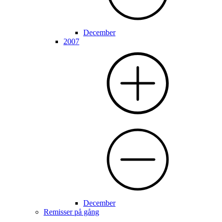
December
2007
December
Remisser på gång