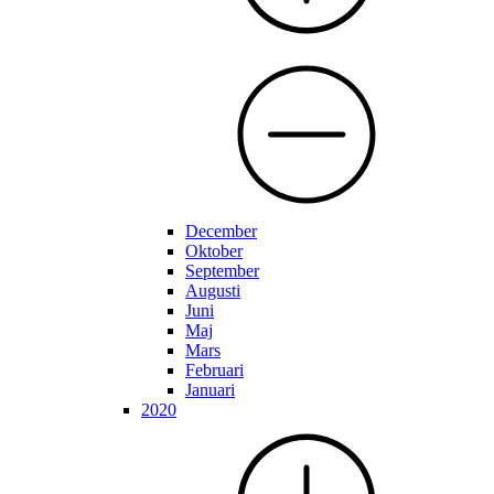
December
Oktober
September
Augusti
Juni
Maj
Mars
Februari
Januari
2020