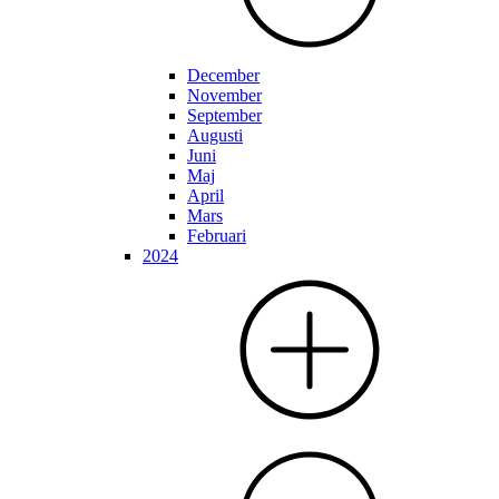
December
November
September
Augusti
Juni
Maj
April
Mars
Februari
2024