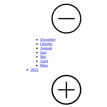
December
Oktober
Augusti
Juni
Maj
April
Mars
2022