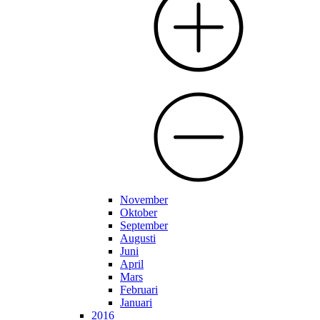
November
Oktober
September
Augusti
Juni
April
Mars
Februari
Januari
2016