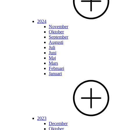
2024
November
Oktober
September
Augusti
Juli
Juni
Maj
Mars
Februari
Januari
2023
December
Oktober