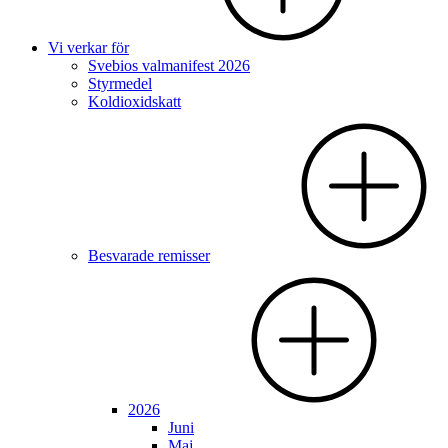
Vi verkar för
Svebios valmanifest 2026
Styrmedel
Koldioxidskatt
Besvarade remisser
2026
Juni
Maj