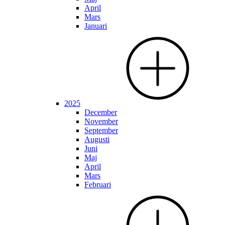
April
Mars
Januari
2025
December
November
September
Augusti
Juni
Maj
April
Mars
Februari