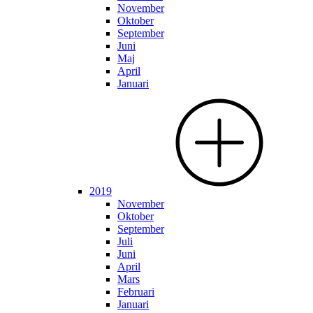
November
Oktober
September
Juni
Maj
April
Januari
2019
November
Oktober
September
Juli
Juni
April
Mars
Februari
Januari