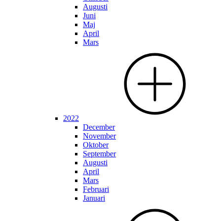
Augusti
Juni
Maj
April
Mars
2022
December
November
Oktober
September
Augusti
April
Mars
Februari
Januari