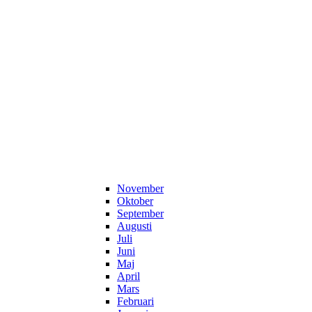
November
Oktober
September
Augusti
Juli
Juni
Maj
April
Mars
Februari