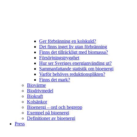
Ger förbränning en kolskuld?
Det finns inget liv utan förbränning
Finns det tillräckligt med biomassa?
Försörjningstrygghet
Hur ser Sveriges energianvänding ut?
Sammanfattande statistik om bioenergi
Varför behöves reduktionsplikten?
Finns det mark?
Biovärme
Biodrivmedel
Biokraft
Kolsänkor
Bioenergi – ord och begrepp
Exempel på bioenergi
Definitioner av bioenergi
Press