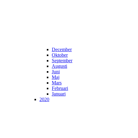
December
Oktober
September
Augusti
Juni
Maj
Mars
Februari
Januari
2020