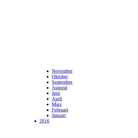
November
Oktober
September
Augusti
Juni
April
Mars
Februari
Januari
2016