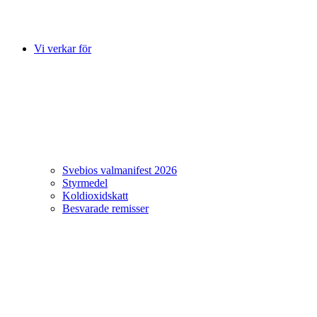
Vi verkar för
Svebios valmanifest 2026
Styrmedel
Koldioxidskatt
Besvarade remisser