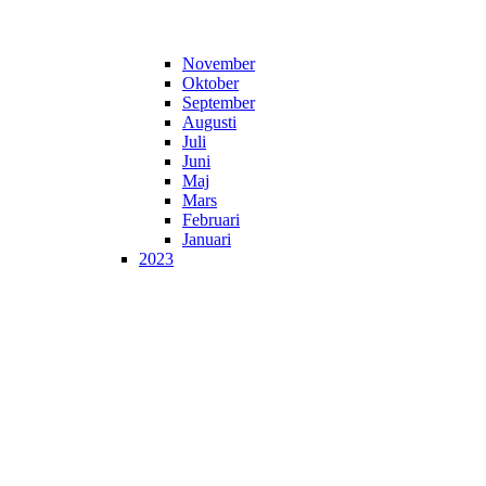
November
Oktober
September
Augusti
Juli
Juni
Maj
Mars
Februari
Januari
2023