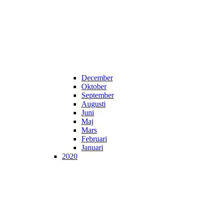
December
Oktober
September
Augusti
Juni
Maj
Mars
Februari
Januari
2020