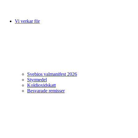
Vi verkar för
Svebios valmanifest 2026
Styrmedel
Koldioxidskatt
Besvarade remisser