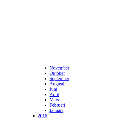
November
Oktober
September
Augusti
Juni
April
Mars
Februari
Januari
2016