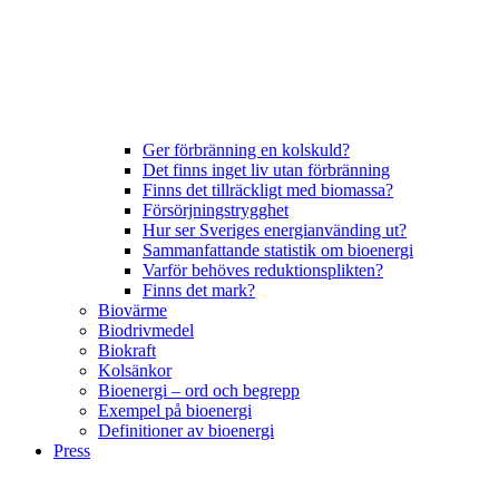
Ger förbränning en kolskuld?
Det finns inget liv utan förbränning
Finns det tillräckligt med biomassa?
Försörjningstrygghet
Hur ser Sveriges energianvänding ut?
Sammanfattande statistik om bioenergi
Varför behöves reduktionsplikten?
Finns det mark?
Biovärme
Biodrivmedel
Biokraft
Kolsänkor
Bioenergi – ord och begrepp
Exempel på bioenergi
Definitioner av bioenergi
Press