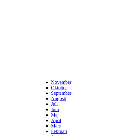
November
Oktober
September
Augusti
Juli
Juni
Maj
April
Mars
Februari