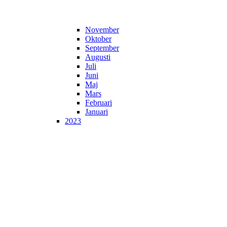
November
Oktober
September
Augusti
Juli
Juni
Maj
Mars
Februari
Januari
2023