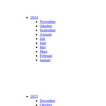
2024
November
Oktober
September
Augusti
Juli
Juni
Maj
Mars
Februari
Januari
2023
December
Oktober