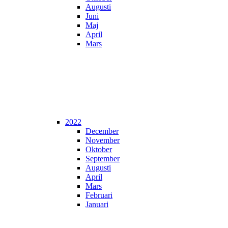
Augusti
Juni
Maj
April
Mars
2022
December
November
Oktober
September
Augusti
April
Mars
Februari
Januari