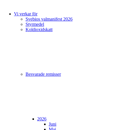
Vi verkar för
Svebios valmanifest 2026
Styrmedel
Koldioxidskatt
Besvarade remisser
2026
Juni
Maj