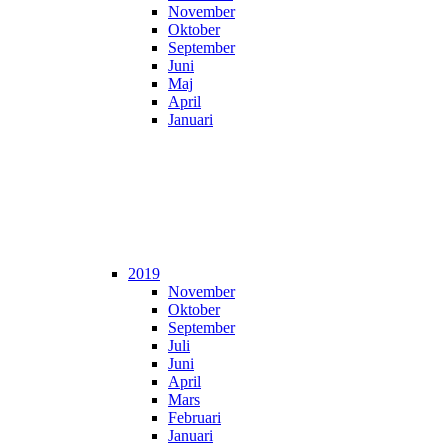
November
Oktober
September
Juni
Maj
April
Januari
2019
November
Oktober
September
Juli
Juni
April
Mars
Februari
Januari