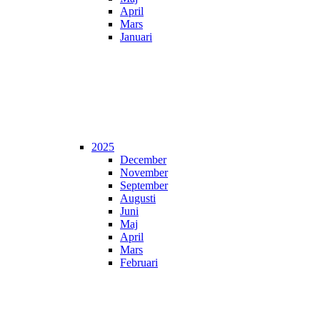
April
Mars
Januari
2025
December
November
September
Augusti
Juni
Maj
April
Mars
Februari