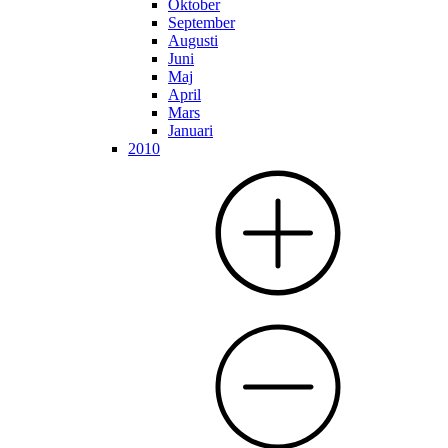
Oktober
September
Augusti
Juni
Maj
April
Mars
Januari
2010