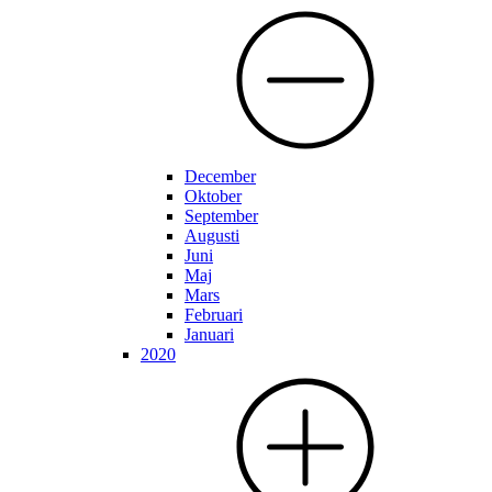
December
Oktober
September
Augusti
Juni
Maj
Mars
Februari
Januari
2020