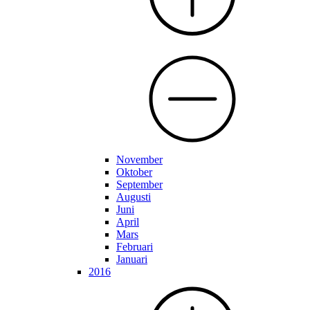
November
Oktober
September
Augusti
Juni
April
Mars
Februari
Januari
2016