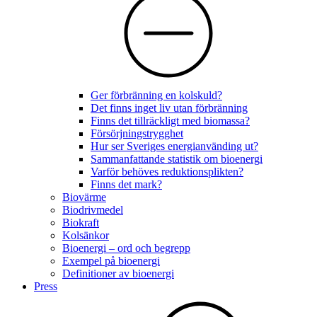
Ger förbränning en kolskuld?
Det finns inget liv utan förbränning
Finns det tillräckligt med biomassa?
Försörjningstrygghet
Hur ser Sveriges energianvänding ut?
Sammanfattande statistik om bioenergi
Varför behöves reduktionsplikten?
Finns det mark?
Biovärme
Biodrivmedel
Biokraft
Kolsänkor
Bioenergi – ord och begrepp
Exempel på bioenergi
Definitioner av bioenergi
Press