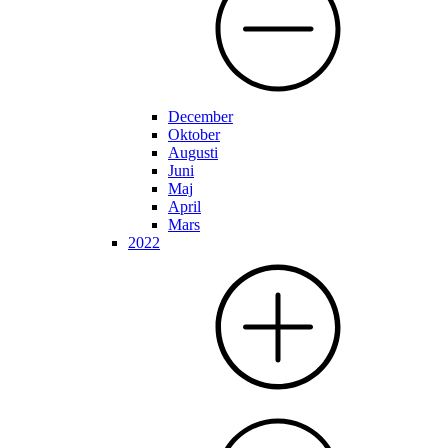
December
Oktober
Augusti
Juni
Maj
April
Mars
2022