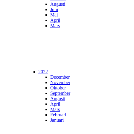
Augusti
Juni
Maj
April
Mars
2022
December
November
Oktober
September
Augusti
April
Mars
Februari
Januari