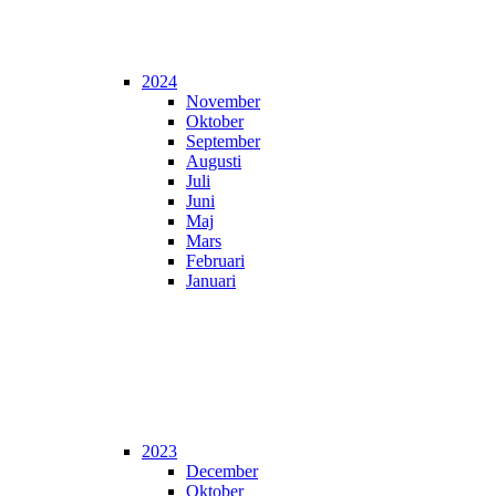
2024
November
Oktober
September
Augusti
Juli
Juni
Maj
Mars
Februari
Januari
2023
December
Oktober