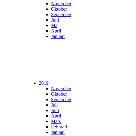
November
Oktober
September
Juni
Maj
April
Januari
2019
November
Oktober
September
Juli
Juni
April
Mars
Februari
Januari