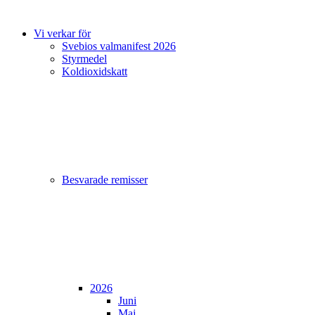
Vi verkar för
Svebios valmanifest 2026
Styrmedel
Koldioxidskatt
Besvarade remisser
2026
Juni
Maj