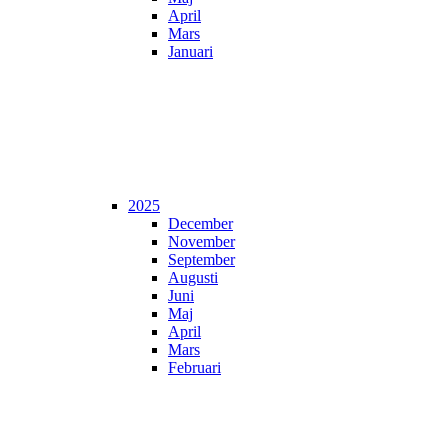
April
Mars
Januari
2025
December
November
September
Augusti
Juni
Maj
April
Mars
Februari