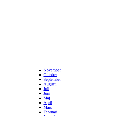
November
Oktober
September
Augusti
Juli
Juni
Maj
April
Mars
Februari