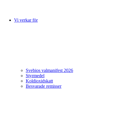
Vi verkar för
Svebios valmanifest 2026
Styrmedel
Koldioxidskatt
Besvarade remisser