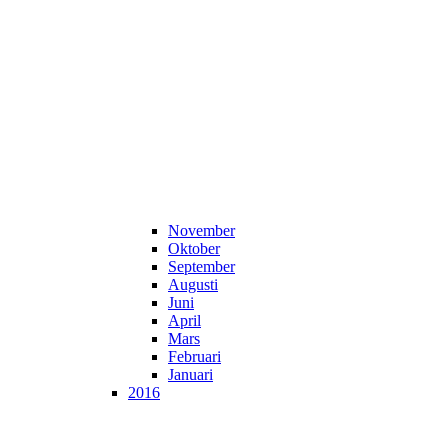
November
Oktober
September
Augusti
Juni
April
Mars
Februari
Januari
2016