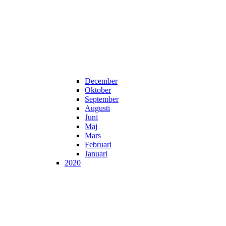
December
Oktober
September
Augusti
Juni
Maj
Mars
Februari
Januari
2020