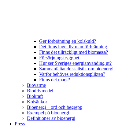
Ger förbränning en kolskuld?
Det finns inget liv utan förbränning
Finns det tillräckligt med biomassa?
Försörjningstrygghet
Hur ser Sveriges energianvänding ut?
Sammanfattande statistik om bioenergi
Varför behöves reduktionsplikten?
Finns det mark?
Biovärme
Biodrivmedel
Biokraft
Kolsänkor
Bioenergi – ord och begrepp
Exempel på bioenergi
Definitioner av bioenergi
Press