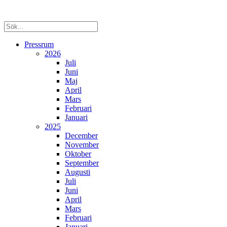
Pressrum
2026
Juli
Juni
Maj
April
Mars
Februari
Januari
2025
December
November
Oktober
September
Augusti
Juli
Juni
April
Mars
Februari
Januari