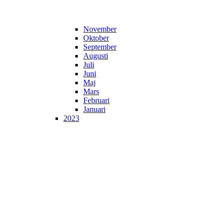
November
Oktober
September
Augusti
Juli
Juni
Maj
Mars
Februari
Januari
2023