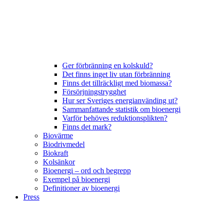
Ger förbränning en kolskuld?
Det finns inget liv utan förbränning
Finns det tillräckligt med biomassa?
Försörjningstrygghet
Hur ser Sveriges energianvänding ut?
Sammanfattande statistik om bioenergi
Varför behöves reduktionsplikten?
Finns det mark?
Biovärme
Biodrivmedel
Biokraft
Kolsänkor
Bioenergi – ord och begrepp
Exempel på bioenergi
Definitioner av bioenergi
Press