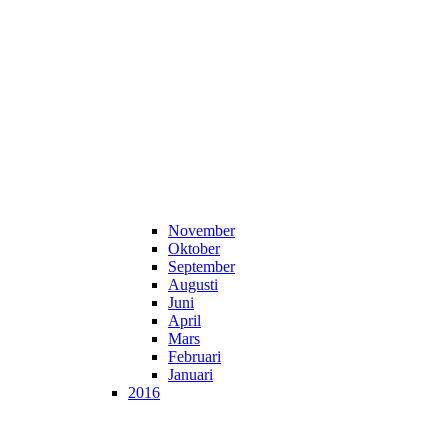
November
Oktober
September
Augusti
Juni
April
Mars
Februari
Januari
2016