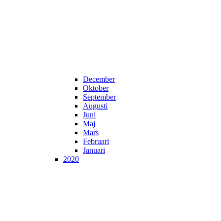
December
Oktober
September
Augusti
Juni
Maj
Mars
Februari
Januari
2020