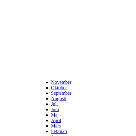
November
Oktober
September
Augusti
Juli
Juni
Maj
April
Mars
Februari