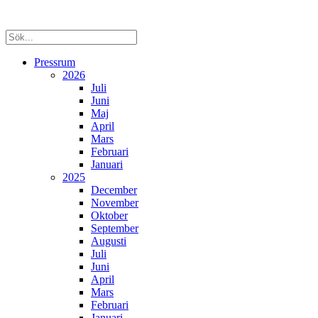
Pressrum
2026
Juli
Juni
Maj
April
Mars
Februari
Januari
2025
December
November
Oktober
September
Augusti
Juli
Juni
April
Mars
Februari
Januari