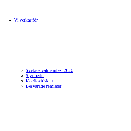
Vi verkar för
Svebios valmanifest 2026
Styrmedel
Koldioxidskatt
Besvarade remisser