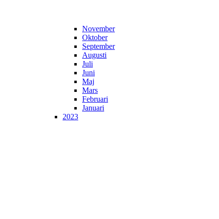
November
Oktober
September
Augusti
Juli
Juni
Maj
Mars
Februari
Januari
2023