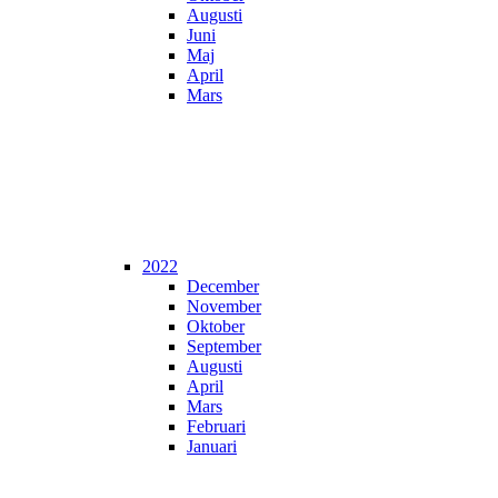
Augusti
Juni
Maj
April
Mars
2022
December
November
Oktober
September
Augusti
April
Mars
Februari
Januari