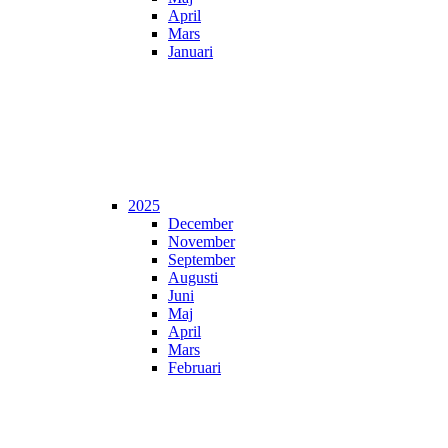
April
Mars
Januari
2025
December
November
September
Augusti
Juni
Maj
April
Mars
Februari