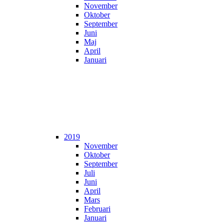
November
Oktober
September
Juni
Maj
April
Januari
2019
November
Oktober
September
Juli
Juni
April
Mars
Februari
Januari