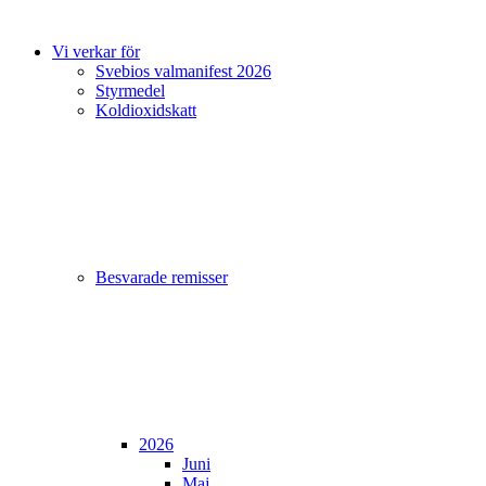
Vi verkar för
Svebios valmanifest 2026
Styrmedel
Koldioxidskatt
Besvarade remisser
2026
Juni
Maj